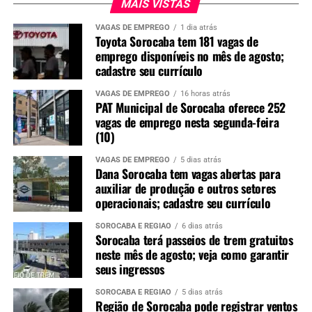
MAIS VISTAS
VAGAS DE EMPREGO
1 dia atrás
TÓPICOS RELACIONADOS
CRIANÇAS
Toyota Sorocaba tem 181 vagas de
DOENÇAS RESPIRATORIAS
HOSPITAIS
LOTAÇÃO
emprego disponíveis no mês de agosto;
SOROCABA
UTI
cadastre seu currículo
UP NEXT
Recepcionista de hotel no Centro de Sorocaba que foi
VAGAS DE EMPREGO
16 horas atrás
espancado em assalto, morre após ficar 19 dias internado
PAT Municipal de Sorocaba oferece 252
vagas de emprego nesta segunda-feira
NÃO PERCA
(10)
Homem é preso após PM encontrar armas e munições
irregulares em residência de Sorocaba
VAGAS DE EMPREGO
5 dias atrás
Dana Sorocaba tem vagas abertas para
auxiliar de produção e outros setores
operacionais; cadastre seu currículo
SOROCABA E REGIÃO
6 dias atrás
Sorocaba terá passeios de trem gratuitos
neste mês de agosto; veja como garantir
seus ingressos
SOROCABA E REGIÃO
5 dias atrás
Região de Sorocaba pode registrar ventos