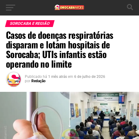
SOROCABA E REGIÃO
Casos de doenças respiratórias
disparam e lotam hospitais de
Sorocaba; UTIs infantis estão
operando no limite
Publicado há
1 mês atrás
em
6 de julho de 2026
por
Redação