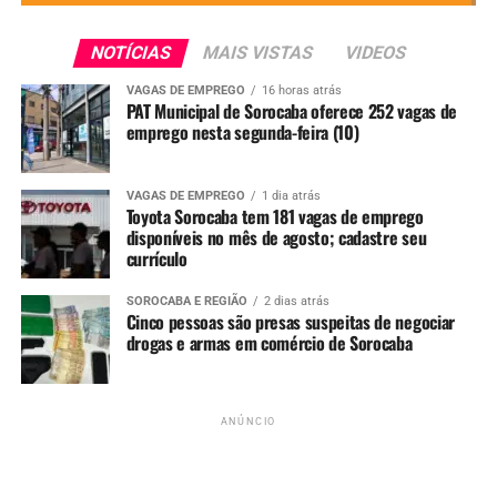
Banco de Olhos de Sorocaba
NOTÍCIAS
MAIS VISTAS
VIDEOS
também registra aumento nos
VAGAS DE EMPREGO
16 horas atrás
PAT Municipal de Sorocaba oferece 252 vagas de
emprego nesta segunda-feira (10)
atendimentos
Entre os adultos, o
Banco de Olhos de Sorocaba (BOS)
,
VAGAS DE EMPREGO
1 dia atrás
que também oferece atendimento de urgência e
Toyota Sorocaba tem 181 vagas de emprego
disponíveis no mês de agosto; cadastre seu
emergência, registrou um crescimento de
mais de 50%
currículo
nos atendimentos de pacientes com sintomas
respiratórios durante o mês de junho.
SOROCABA E REGIÃO
2 dias atrás
Cinco pessoas são presas suspeitas de negociar
O aumento acompanha a tendência observada em
drogas e armas em comércio de Sorocaba
diversas unidades de saúde da cidade, impulsionada pela
circulação de vírus respiratórios típica dos meses mais
frios do ano.
ANÚNCIO
Médicos alertam para riscos da