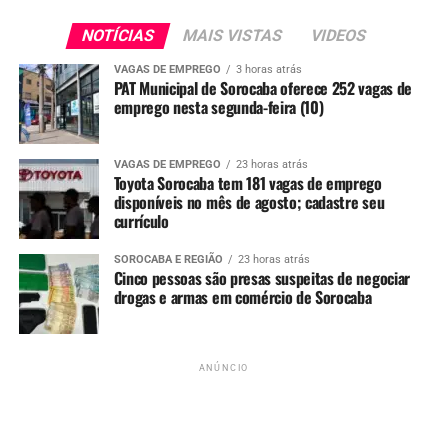
NOTÍCIAS
MAIS VISTAS
VIDEOS
VAGAS DE EMPREGO
3 horas atrás
PAT Municipal de Sorocaba oferece 252 vagas de
emprego nesta segunda-feira (10)
Redação
See Full Bio
VAGAS DE EMPREGO
23 horas atrás
Toyota Sorocaba tem 181 vagas de emprego
disponíveis no mês de agosto; cadastre seu
currículo
TÓPICOS RELACIONADOS
CADASTRAR CURRÍCULO
SOROCABA E REGIÃO
23 horas atrás
Cinco pessoas são presas suspeitas de negociar
COCA-COLA
CURRÍCULO
SOROCABA REFESCOS
VAGAS
VAGAS DE EMPREGO
VAGAS SOROCABA
drogas e armas em comércio de Sorocaba
UP NEXT
Região de Sorocaba tem 1.473 vagas de emprego
disponíveis nesta semana; no estado são mais de 13 mil
ANÚNCIO
NÃO PERCA
Mutirão do Emprego oferece mais de 3 mil vagas de
trabalho em Sorocaba com contratação na hora; inscreva-