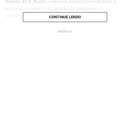
Estado de S. Paulo
, e destaca organizações de todo o
país com excelência na
gestão de pessoas
e no
ambiente organizacional
.
CONTINUE LENDO
Cadastre seu currículo
ANÚNCIO
Quer fazer parte do time da
Sorocaba Refrescos
?
A
Sorocaba Refrescos
realiza seus processos de
recrutamento e seleção por meio da
plataforma BURH
.
Para se candidatar às vagas, é necessário efetuar o
cadastro diretamente na plataforma, com o
preenchimento completo dos dados pessoais e
profissionais. O candidato também pode optar por
realizar o login utilizando o
LinkedIn
ou o
Facebook
, o
que facilita e agiliza parte do processo de cadastro.
A empresa está com
diversas vagas abertas neste inicio
de ano
. Confira as vagas disponíveis para oportunidades