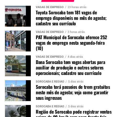
VAGAS DE EMPREGO
23 horas atrás
Toyota Sorocaba tem 181 vagas de
emprego disponíveis no mês de agosto;
cadastre seu currículo
VAGAS DE EMPREGO
3 horas atrás
PAT Municipal de Sorocaba oferece 252
vagas de emprego nesta segunda-feira
(10)
VAGAS DE EMPREGO
4 dias atrás
Dana Sorocaba tem vagas abertas para
auxiliar de produção e outros setores
operacionais; cadastre seu currículo
SOROCABA E REGIÃO
5 dias atrás
Sorocaba terá passeios de trem gratuitos
neste mês de agosto; veja como garantir
seus ingressos
SOROCABA E REGIÃO
5 dias atrás
Região de Sorocaba pode registrar ventos
acima de 90 km/h com nova frente fria