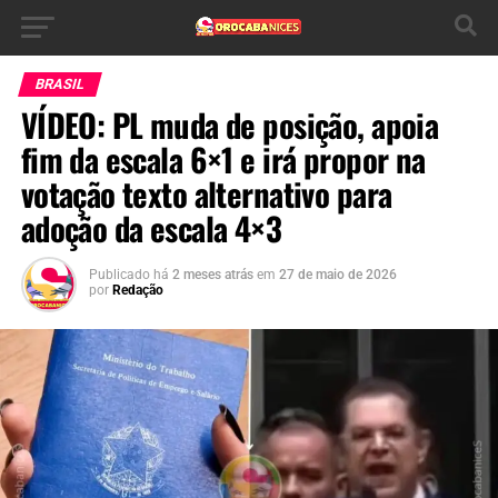
BRASIL
VÍDEO: PL muda de posição, apoia
fim da escala 6×1 e irá propor na
votação texto alternativo para
adoção da escala 4×3
Publicado há
2 meses atrás
em
27 de maio de 2026
por
Redação