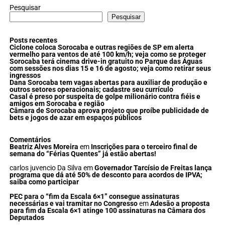
Pesquisar
Pesquisar
Posts recentes
Ciclone coloca Sorocaba e outras regiões de SP em alerta
vermelho para ventos de até 100 km/h; veja como se proteger
Sorocaba terá cinema drive-in gratuito no Parque das Águas
com sessões nos dias 15 e 16 de agosto; veja como retirar seus
ingressos
Dana Sorocaba tem vagas abertas para auxiliar de produção e
outros setores operacionais; cadastre seu currículo
Casal é preso por suspeita de golpe milionário contra fiéis e
amigos em Sorocaba e região
Câmara de Sorocaba aprova projeto que proíbe publicidade de
bets e jogos de azar em espaços públicos
Comentários
Beatriz Alves Moreira
em
Inscrições para o terceiro final de
semana do “Férias Quentes” já estão abertas!
carlos juvencio Da Silva
em
Governador Tarcísio de Freitas lança
programa que dá até 50% de desconto para acordos de IPVA;
saiba como participar
PEC para o “fim da Escala 6×1” consegue assinaturas
necessárias e vai tramitar no Congresso
em
Adesão a proposta
para fim da Escala 6×1 atinge 100 assinaturas na Câmara dos
Deputados