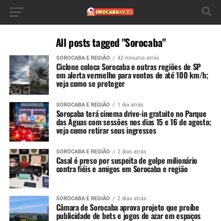
All posts tagged "Sorocaba"
SOROCABA E REGIÃO
42 minutos atrás
Ciclone coloca Sorocaba e outras regiões de SP
em alerta vermelho para ventos de até 100 km/h;
veja como se proteger
SOROCABA E REGIÃO
1 dia atrás
Sorocaba terá cinema drive-in gratuito no Parque
das Águas com sessões nos dias 15 e 16 de agosto;
veja como retirar seus ingressos
SOROCABA E REGIÃO
2 dias atrás
Casal é preso por suspeita de golpe milionário
contra fiéis e amigos em Sorocaba e região
SOROCABA E REGIÃO
2 dias atrás
Câmara de Sorocaba aprova projeto que proíbe
publicidade de bets e jogos de azar em espaços