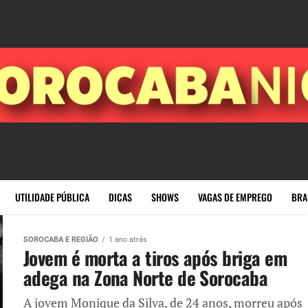
UTILIDADE PÚBLICA
DICAS
SHOWS
VAGAS DE EMPREGO
BRA
SOROCABA E REGIÃO
1 ano atrás
Jovem é morta a tiros após briga em
adega na Zona Norte de Sorocaba
A jovem Monique da Silva, de 24 anos, morreu após