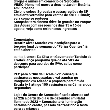
drogas e armas em comércio de Sorocaba
VÍDEO: Homem é morto a tiros no Jardim Betânia,
em Sorocaba
Ciclone coloca Sorocaba e outras regiões de SP
em alerta vermelho para ventos de até 100 km/h;
veja como se proteger
Sorocaba terá cinema drive-in gratuito no Parque
das Águas com sessões nos dias 15 e 16 de
agosto; veja como retirar seus ingressos
Comentários
Beatriz Alves Moreira
em
Inscrições para o
terceiro final de semana do “Férias Quentes” já
estão abertas!
carlos juvencio Da Silva
em
Governador Tarcísio de
Freitas lança programa que dá até 50% de
desconto para acordos de IPVA; saiba como
participar
PEC para o “fim da Escala 6×1” consegue
assinaturas necessárias e vai tramitar no
Congresso
em
Adesão a proposta para fim da
Escala 6×1 atinge 100 assinaturas na Câmara dos
Deputados
Lojas do Centro de Sorocaba ficarão abertas até
às 22h a partir do dia 6 de dezembro
em
Natal
Iluminado 2023 – Sorocaba terá Iluminação
natalina no centro, passeio de trenzinho e festa
para as crianças