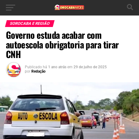
SOROCABA E REGIÃO
Governo estuda acabar com
autoescola obrigatoria para tirar
CNH
Publicado há
1 ano atrás
em
29 de julho de 2025
por
Redação