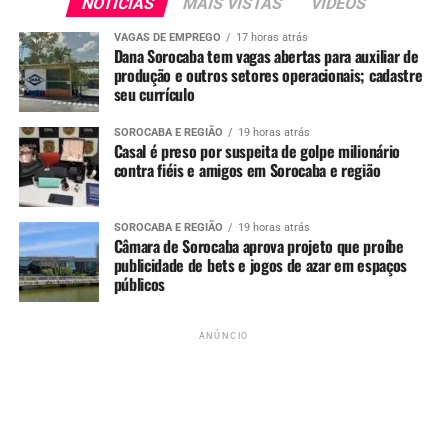
NOTÍCIAS
MAIS VISTAS
VIDEOS
See Full Bio
VAGAS DE EMPREGO
17 horas atrás
Dana Sorocaba tem vagas abertas para auxiliar de
produção e outros setores operacionais; cadastre
seu currículo
TÓPICOS RELACIONADOS
AULAS
AUTOESCOLA
CNH
SOROCABA E REGIÃO
19 horas atrás
Casal é preso por suspeita de golpe milionário
DETRAN
EXAME
GOVERNO
contra fiéis e amigos em Sorocaba e região
UP NEXT
VÍDEO: Carro pega fogo próximo a escola no bairro Lopes
de Oliveira em Sorocaba
SOROCABA E REGIÃO
19 horas atrás
Câmara de Sorocaba aprova projeto que proíbe
publicidade de bets e jogos de azar em espaços
NÃO PERCA
VÍDEO: Supermercado da Rede Bom Lugar é vítima da
públicos
“gangue da marcha ré” em Sorocaba
ANÚNCIO