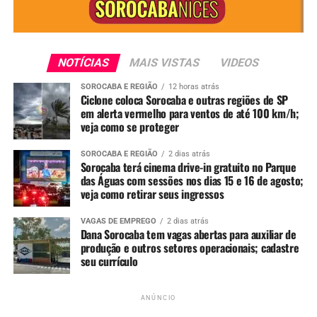
completa para os fãs do gênero, com estrutura
diferenciada, conforto e uma noite dedicada ao melhor
do samba e pagode. A Arena Lucky Friends fica na Rua
Antônio Aparecido Ferraz, 945, no Parque Santa Isabel.
NOTÍCIAS
MAIS VISTAS
VIDEOS
Mais informações pelo
SOROCABA E REGIÃO
12 horas atrás
instagram.com/sambapremiumsorocaba.
Ciclone coloca Sorocaba e outras regiões de SP
em alerta vermelho para ventos de até 100 km/h;
veja como se proteger
Serviço:
Samba Premium – Sorriso Maroto e Menos é Mais
SOROCABA E REGIÃO
2 dias atrás
Dia 2 de abril (quinta-feira – véspera de feriado), a partir
Sorocaba terá cinema drive-in gratuito no Parque
das 20h
das Águas com sessões nos dias 15 e 16 de agosto;
veja como retirar seus ingressos
Local: Arena Lucky Friends – Sorocaba/SP
Ingressos: a partir das 18h do dia 26 de janeiro
VAGAS DE EMPREGO
2 dias atrás
Vendas:
www.centraldoseventos.com.br
Dana Sorocaba tem vagas abertas para auxiliar de
Mais informações:
produção e outros setores operacionais; cadastre
seu currículo
instagram.com/sambapremiumsorocaba
ANÚNCIO