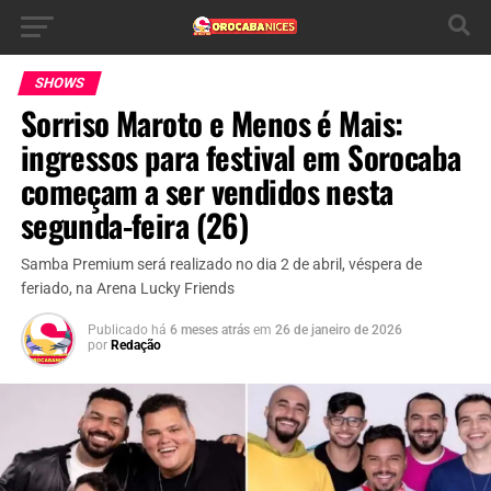
SHOWS
Sorriso Maroto e Menos é Mais:
ingressos para festival em Sorocaba
começam a ser vendidos nesta
segunda-feira (26)
Samba Premium será realizado no dia 2 de abril, véspera de
feriado, na Arena Lucky Friends
Publicado há
6 meses atrás
em
26 de janeiro de 2026
por
Redação