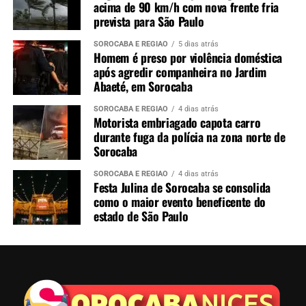
acima de 90 km/h com nova frente fria
QUINZINHO DE BARROS
SOROCABA
ZOO
ZOOLOGICO
prevista para São Paulo
UP NEXT
Prefeitura de Sorocaba e Kanjiko do Brasil abrem
SOROCABA E REGIÃO
5 dias atrás
Homem é preso por violência doméstica
inscrições para capacitação gratuita voltada a mulheres
após agredir companheira no Jardim
que buscam emprego
Abaeté, em Sorocaba
NÃO PERCA
Ministério da Saúde inicia distribuição de canetas
SOROCABA E REGIÃO
4 dias atrás
emagrecedoras pelo SUS em projeto piloto
Motorista embriagado capota carro
durante fuga da polícia na zona norte de
Sorocaba
SOROCABA E REGIÃO
4 dias atrás
Festa Julina de Sorocaba se consolida
como o maior evento beneficente do
estado de São Paulo