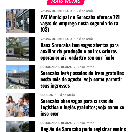
MAIS VISTAS
Hortência, em Sorocaba.
VAGAS DE EMPREGO
5 dias atrás
PAT Municipal de Sorocaba oferece 721
Mais informações sobre a programação especial de férias
vagas de emprego nesta segunda-feira
podem ser obtidas pelo e-mail
(03)
eazoologicosorocaba@gmail.com
.
VAGAS DE EMPREGO
2 dias atrás
Dana Sorocaba tem vagas abertas para
auxiliar de produção e outros setores
operacionais; cadastre seu currículo
SOROCABA E REGIÃO
3 dias atrás
Sorocaba terá passeios de trem gratuitos
neste mês de agosto; veja como garantir
seus ingressos
Redação
CURSOS
5 dias atrás
See Full Bio
Sorocaba abre vagas para cursos de
Logística e Inglês gratuitos; veja como se
inscrever
SOROCABA E REGIÃO
3 dias atrás
Região de Sorocaba pode registrar ventos
TÓPICOS RELACIONADOS
FÉRIAS
FÉRIAS DE JULHO