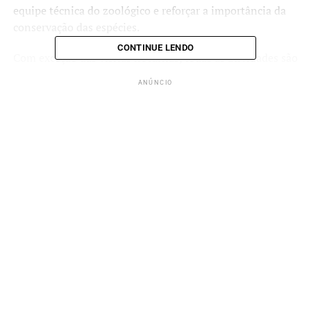
equipe técnica do zoológico e reforçar a importância da
conservação das espécies.
CONTINUE LENDO
Com exceção das visitas noturnas, todas as atividades são
gratuitas e não exigem inscrição prévia.
ANÚNCIO
Hora Animal mostra
alimentação e enriquecimento
ambiental
Às quartas-feiras, nos dias
8, 15, 22 e 29 de julho
, os
visitantes poderão acompanhar a atividade “Hora
Animal”. Em horários divulgados na entrada do
zoológico, será possível observar a alimentação e as
ações de enriquecimento ambiental realizadas com
diferentes espécies, diretamente em frente aos recintos.