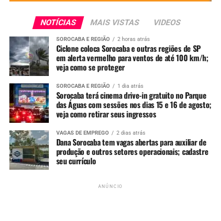
cuidados oferecidos aos animais e a importância dessas
atividades para o bem-estar das espécies.
NOTÍCIAS
MAIS VISTAS
VIDEOS
Visitas noturnas têm vagas
SOROCABA E REGIÃO
2 horas atrás
Ciclone coloca Sorocaba e outras regiões de SP
em alerta vermelho para ventos de até 100 km/h;
limitadas
veja como se proteger
As tradicionais visitas monitoradas noturnas
SOROCABA E REGIÃO
1 dia atrás
acontecerão às quintas-feiras, nos dias
16, 23 e 30 de
Sorocaba terá cinema drive-in gratuito no Parque
das Águas com sessões nos dias 15 e 16 de agosto;
julho
, sempre a partir das 19h.
veja como retirar seus ingressos
A atividade é destinada a crianças a partir de 6 anos,
VAGAS DE EMPREGO
2 dias atrás
desde que acompanhadas por um responsável maior de
Dana Sorocaba tem vagas abertas para auxiliar de
18 anos. Durante o passeio, os participantes conhecerão
produção e outros setores operacionais; cadastre
seu currículo
curiosidades sobre os animais de hábitos noturnos, além
das ações de conservação e manejo desenvolvidas pela
equipe do zoológico.
ANÚNCIO
Cada visita contará com 30 vagas. As inscrições deverão
ser realizadas exclusivamente no dia
7 de julho
, das
19h