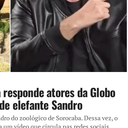
 responde atores da Globo
de elefante Sandro
dro do zoológico de Sorocaba. Dessa vez, o
um vídeo que circula nas redes sociais,...