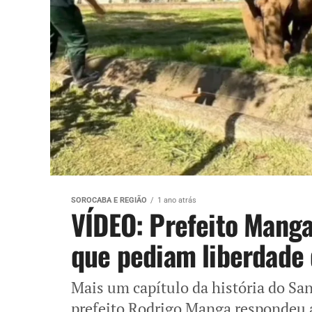
SOROCABA E REGIÃO
1 ano atrás
VÍDEO: Prefeito Manga
que pediam liberdade 
Mais um capítulo da história do San
prefeito Rodrigo Manga respondeu a 