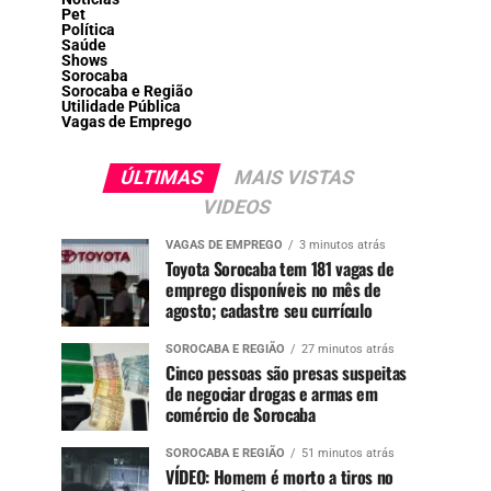
Pet
Política
Saúde
Shows
Sorocaba
Sorocaba e Região
Utilidade Pública
Vagas de Emprego
ÚLTIMAS
MAIS VISTAS
VIDEOS
VAGAS DE EMPREGO
3 minutos atrás
Toyota Sorocaba tem 181 vagas de
emprego disponíveis no mês de
agosto; cadastre seu currículo
SOROCABA E REGIÃO
27 minutos atrás
Cinco pessoas são presas suspeitas
de negociar drogas e armas em
comércio de Sorocaba
SOROCABA E REGIÃO
51 minutos atrás
VÍDEO: Homem é morto a tiros no