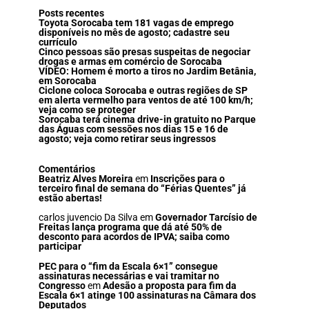
Posts recentes
Toyota Sorocaba tem 181 vagas de emprego
disponíveis no mês de agosto; cadastre seu
currículo
Cinco pessoas são presas suspeitas de negociar
drogas e armas em comércio de Sorocaba
VÍDEO: Homem é morto a tiros no Jardim Betânia,
em Sorocaba
Ciclone coloca Sorocaba e outras regiões de SP
em alerta vermelho para ventos de até 100 km/h;
veja como se proteger
Sorocaba terá cinema drive-in gratuito no Parque
das Águas com sessões nos dias 15 e 16 de
agosto; veja como retirar seus ingressos
Comentários
Beatriz Alves Moreira
em
Inscrições para o
terceiro final de semana do “Férias Quentes” já
estão abertas!
carlos juvencio Da Silva
em
Governador Tarcísio de
Freitas lança programa que dá até 50% de
desconto para acordos de IPVA; saiba como
participar
PEC para o “fim da Escala 6×1” consegue
assinaturas necessárias e vai tramitar no
Congresso
em
Adesão a proposta para fim da
Escala 6×1 atinge 100 assinaturas na Câmara dos
Deputados