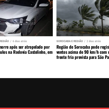
REGIÃO
6 dias atrás
SOROCABA E REGIÃO
2 dias atrás
morre após ser atropelado por
Região de Sorocaba pode regis
culos na Rodovia Castelinho, em
ventos acima de 90 km/h com 
frente fria prevista para São P