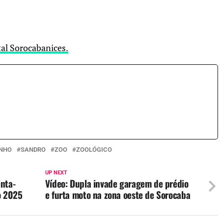
tal Sorocabanices.
INHO
SANDRO
ZOO
ZOOLÓGICO
UP NEXT
inta-
Vídeo: Dupla invade garagem de prédio
o 2025
e furta moto na zona oeste de Sorocaba