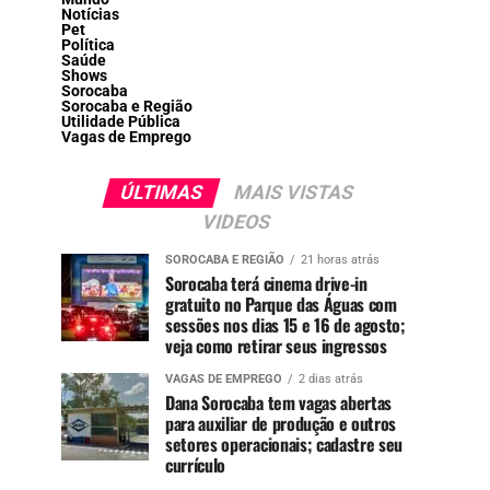
Notícias
Pet
Política
Saúde
Shows
Sorocaba
Sorocaba e Região
Utilidade Pública
Vagas de Emprego
ÚLTIMAS
MAIS VISTAS
VIDEOS
SOROCABA E REGIÃO
21 horas atrás
Sorocaba terá cinema drive-in
gratuito no Parque das Águas com
sessões nos dias 15 e 16 de agosto;
veja como retirar seus ingressos
VAGAS DE EMPREGO
2 dias atrás
Dana Sorocaba tem vagas abertas
para auxiliar de produção e outros
setores operacionais; cadastre seu
currículo