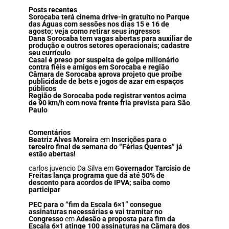
Posts recentes
Sorocaba terá cinema drive-in gratuito no Parque
das Águas com sessões nos dias 15 e 16 de
agosto; veja como retirar seus ingressos
Dana Sorocaba tem vagas abertas para auxiliar de
produção e outros setores operacionais; cadastre
seu currículo
Casal é preso por suspeita de golpe milionário
contra fiéis e amigos em Sorocaba e região
Câmara de Sorocaba aprova projeto que proíbe
publicidade de bets e jogos de azar em espaços
públicos
Região de Sorocaba pode registrar ventos acima
de 90 km/h com nova frente fria prevista para São
Paulo
Comentários
Beatriz Alves Moreira
em
Inscrições para o
terceiro final de semana do “Férias Quentes” já
estão abertas!
carlos juvencio Da Silva
em
Governador Tarcísio de
Freitas lança programa que dá até 50% de
desconto para acordos de IPVA; saiba como
participar
PEC para o “fim da Escala 6×1” consegue
assinaturas necessárias e vai tramitar no
Congresso
em
Adesão a proposta para fim da
Escala 6×1 atinge 100 assinaturas na Câmara dos