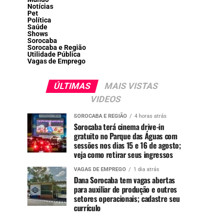
Notícias
Pet
Política
Saúde
Shows
Sorocaba
Sorocaba e Região
Utilidade Pública
Vagas de Emprego
ÚLTIMAS
MAIS VISTAS
VIDEOS
SOROCABA E REGIÃO
4 horas atrás
Sorocaba terá cinema drive-in
gratuito no Parque das Águas com
sessões nos dias 15 e 16 de agosto;
veja como retirar seus ingressos
VAGAS DE EMPREGO
1 dia atrás
Dana Sorocaba tem vagas abertas
para auxiliar de produção e outros
setores operacionais; cadastre seu
currículo