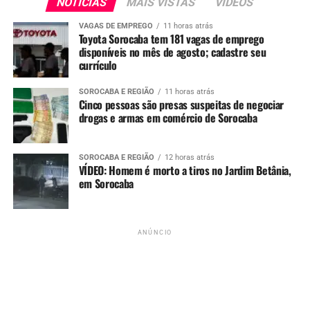
NOTÍCIAS
MAIS VISTAS
VIDEOS
VAGAS DE EMPREGO
11 horas atrás
Toyota Sorocaba tem 181 vagas de emprego
disponíveis no mês de agosto; cadastre seu
currículo
Redação
SOROCABA E REGIÃO
11 horas atrás
Cinco pessoas são presas suspeitas de negociar
drogas e armas em comércio de Sorocaba
See Full Bio
SOROCABA E REGIÃO
12 horas atrás
VÍDEO: Homem é morto a tiros no Jardim Betânia,
em Sorocaba
TÓPICOS RELACIONADOS
MANGA
PREFEITO
PREFEITURA
RODRIGO MANGA
SOROCABA
STF
UP NEXT
ANÚNCIO
Homem é detido por importunação sexual e prática de atos
obscenos no Terminal São Paulo, em Sorocaba
NÃO PERCA
Câmara de Vereadores aprova projeto que endurece regras