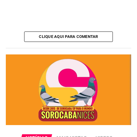
CLIQUE AQUI PARA COMENTAR
Julgamento segue até 11 de maio
Apesar da maioria já estar consolidada, o julgamento
ainda aguarda os votos dos ministros Gilmar Mendes e
Luiz Fux.
Com a formação da maioria na Segunda Turma do STF, a
tendência é de manutenção definitiva da decisão que
permitiu o retorno de Rodrigo Manga à Prefeitura de
Sorocaba enquanto o processo continua em análise pela
Justiça.