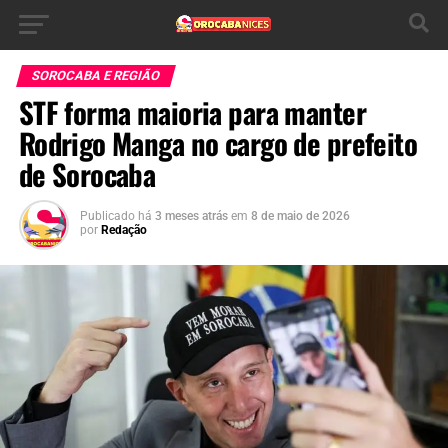
SOROCABA E REGIÃO
STF forma maioria para manter
Rodrigo Manga no cargo de prefeito
de Sorocaba
Publicado há
3 meses atrás
em
8 de maio de 2026
por
Redação