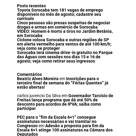
Posts recentes
Toyota Sorocaba tem 181 vagas de emprego
disponíveis no mês de agosto; cadastre seu
currículo
Cinco pessoas são presas suspeitas de negociar
drogas e armas em comércio de Sorocaba
VÍDEO: Homem é morto a tiros no Jardim Betânia,
em Sorocaba
Ciclone coloca Sorocaba e outras regiões de SP
em alerta vermelho para ventos de até 100 km/h;
veja como se proteger
Sorocaba terá cinema drive-in gratuito no Parque
das Águas com sessões nos dias 15 e 16 de
agosto; veja como retirar seus ingressos
Comentários
Beatriz Alves Moreira
em
Inscrições para o
terceiro final de semana do “Férias Quentes” já
estão abertas!
carlos juvencio Da Silva
em
Governador Tarcísio de
Freitas lança programa que dá até 50% de
desconto para acordos de IPVA; saiba como
participar
PEC para o “fim da Escala 6×1” consegue
assinaturas necessárias e vai tramitar no
Congresso
em
Adesão a proposta para fim da
Escala 6×1 atinge 100 assinaturas na Câmara dos
Deputados