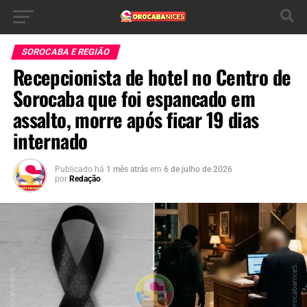
SOROCABA E REGIÃO
Recepcionista de hotel no Centro de
Sorocaba que foi espancado em
assalto, morre após ficar 19 dias
internado
Publicado há
1 mês atrás
em
6 de julho de 2026
por
Redação