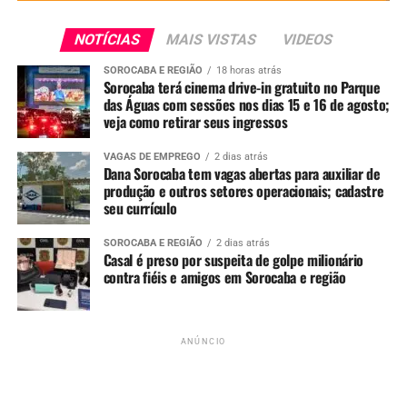
NOTÍCIAS
MAIS VISTAS
VIDEOS
Redação
SOROCABA E REGIÃO
18 horas atrás
Sorocaba terá cinema drive-in gratuito no Parque
das Águas com sessões nos dias 15 e 16 de agosto;
See Full Bio
veja como retirar seus ingressos
VAGAS DE EMPREGO
2 dias atrás
Dana Sorocaba tem vagas abertas para auxiliar de
produção e outros setores operacionais; cadastre
TÓPICOS RELACIONADOS
ASSALTO
CENTRO DE SOROCABA
seu currículo
HOTEL
MORRE
RECEPCIONISTA
SOROCABA
SOROCABA E REGIÃO
2 dias atrás
UP NEXT
Casal é preso por suspeita de golpe milionário
Considerada a maior edição da história, 45ª Festa Julina
contra fiéis e amigos em Sorocaba e região
Beneficente de Sorocaba começa nesta quarta-feira com
shows de Grelo, Felipe Amorim e MC Ryan SP
NÃO PERCA
ANÚNCIO
Casos de doenças respiratórias disparam e lotam hospitais
de Sorocaba; UTIs infantis estão operando no limite