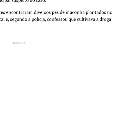
cipal suspeito do caso.
entes encontraram diversos pés de maconha plantados no
l e, segundo a polícia, confessou que cultivava a droga
ANÚNCIO