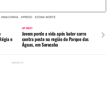
MACONHA
PRESO
ZONA NORTE
UP NEXT
e
Jovem perde a vida após bater carro
Régia e
contra poste na região do Parque das
Águas, em Sorocaba
ANÚNCIO