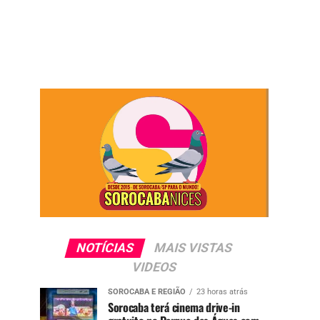
NOTÍCIAS
MAIS VISTAS
VIDEOS
SOROCABA E REGIÃO
23 horas atrás
Sorocaba terá cinema drive-in