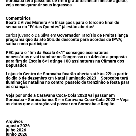
Sorocaba terá passeios de trem gratuitos neste mês de agosto;
veja como garantir seus ingressos
Comentários
Beatriz Alves Moreira
em
Inscrições para o terceiro final de
semana do “Férias Quentes” já estão abertas!
carlos juvencio Da Silva
em
Governador Tarcísio de Freitas lança
programa que dá até 50% de desconto para acordos de IPVA;
saiba como participar
PEC para o “fim da Escala 6×1” consegue assinaturas
necessárias e vai tramitar no Congresso
em
Adesão a proposta
para fim da Escala 6×1 atinge 100 assinaturas na Câmara dos
Deputados
Lojas do Centro de Sorocaba ficarão abertas até às 22h a partir
do dia 6 de dezembro
em
Natal Iluminado 2023 – Sorocaba terá
Iluminação natalina no centro, passeio de trenzinho e festa para
as crianças
Veja por onde a Caravana Coca-Cola 2023 vai passar em
Sorocaba - SorocabaniceS
em
Caravana Coca-Cola 2023 – Veja
as datas que a atração vai passar em Sorocaba e Região
Arquivos
agosto 2026
julho 2026
junho 2026