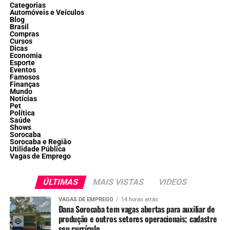
Categorias
Automóveis e Veículos
Blog
Brasil
Compras
Cursos
Dicas
Economia
Esporte
Eventos
Famosos
Finanças
Mundo
Notícias
Pet
Política
Saúde
Shows
Sorocaba
Sorocaba e Região
Utilidade Pública
Vagas de Emprego
ÚLTIMAS
MAIS VISTAS
VIDEOS
VAGAS DE EMPREGO
14 horas atrás
Dana Sorocaba tem vagas abertas para auxiliar de
produção e outros setores operacionais; cadastre
seu currículo