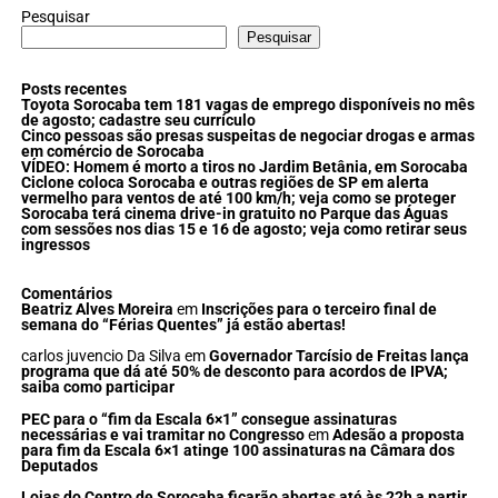
Pesquisar
Pesquisar
Posts recentes
Toyota Sorocaba tem 181 vagas de emprego disponíveis no mês
de agosto; cadastre seu currículo
Cinco pessoas são presas suspeitas de negociar drogas e armas
em comércio de Sorocaba
VÍDEO: Homem é morto a tiros no Jardim Betânia, em Sorocaba
Ciclone coloca Sorocaba e outras regiões de SP em alerta
vermelho para ventos de até 100 km/h; veja como se proteger
Sorocaba terá cinema drive-in gratuito no Parque das Águas
com sessões nos dias 15 e 16 de agosto; veja como retirar seus
ingressos
Comentários
Beatriz Alves Moreira
em
Inscrições para o terceiro final de
semana do “Férias Quentes” já estão abertas!
carlos juvencio Da Silva
em
Governador Tarcísio de Freitas lança
programa que dá até 50% de desconto para acordos de IPVA;
saiba como participar
PEC para o “fim da Escala 6×1” consegue assinaturas
necessárias e vai tramitar no Congresso
em
Adesão a proposta
para fim da Escala 6×1 atinge 100 assinaturas na Câmara dos
Deputados
Lojas do Centro de Sorocaba ficarão abertas até às 22h a partir