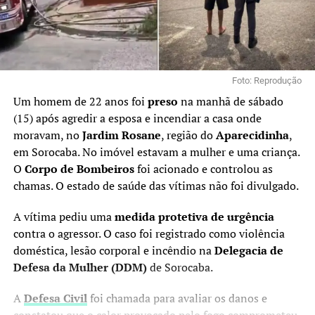
Foto: Reprodução
Um homem de 22 anos foi
preso
na manhã de sábado
(15) após agredir a esposa e incendiar a casa onde
moravam, no
Jardim Rosane
, região do
Aparecidinha
,
em Sorocaba. No imóvel estavam a mulher e uma criança.
O
Corpo de Bombeiros
foi acionado e controlou as
chamas. O estado de saúde das vítimas não foi divulgado.
A vítima pediu uma
medida protetiva de urgência
contra o agressor. O caso foi registrado como violência
doméstica, lesão corporal e incêndio na
Delegacia de
Defesa da Mulher (DDM)
de Sorocaba.
A
Defesa Civil
foi chamada para avaliar os danos e
constatou que o calor provocado pelo fogo comprometeu