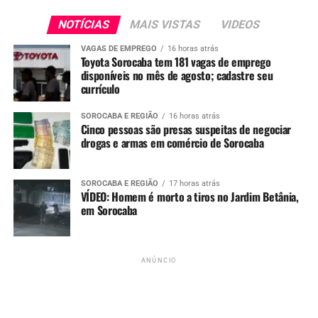
TÓPICOS RELACIONADOS
APARECIDINHA
INCENDIO
NOTÍCIAS
MAIS VISTAS
VIDEOS
JARDIM JOSANE
PRESO
SOROCABA
VAGAS DE EMPREGO
16 horas atrás
UP NEXT
Toyota Sorocaba tem 181 vagas de emprego
Procon Sorocaba e Correios promovem “Feirão Limpa
disponíveis no mês de agosto; cadastre seu
Nome” no dia 25 de novembro; inscreva-se
currículo
NÃO PERCA
Polícia Civil de Sorocaba prende dez pessoas por
SOROCABA E REGIÃO
16 horas atrás
Cinco pessoas são presas suspeitas de negociar
falsificação de bebidas alcoólicas em Itu
drogas e armas em comércio de Sorocaba
SOROCABA E REGIÃO
17 horas atrás
VÍDEO: Homem é morto a tiros no Jardim Betânia,
em Sorocaba
ANÚNCIO