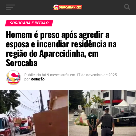
SOROCABA E REGIÃO
Homem é preso após agredir a
esposa e incendiar residência na
região do Aparecidinha, em
Sorocaba
Publicado há
9 meses atrás
em
17 de novembro de 2025
por
Redação