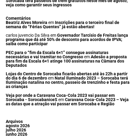
Sorocaba terá passeios de trem gratuitos neste mês de agosto;
veja como garantir seus ingressos
Comentários
Beatriz Alves Moreira
em
Inscrições para o terceiro final de
semana do “Férias Quentes” já estão abertas!
carlos juvencio Da Silva
em
Governador Tarcísio de Freitas lança
programa que dá até 50% de desconto para acordos de IPVA;
saiba como participar
PEC para o “fim da Escala 6×1” consegue assinaturas
necessárias e vai tramitar no Congresso
em
Adesão a proposta
para fim da Escala 6×1 atinge 100 assinaturas na Câmara dos
Deputados
Lojas do Centro de Sorocaba ficarão abertas até às 22h a partir
do dia 6 de dezembro
em
Natal Iluminado 2023 – Sorocaba terá
Iluminação natalina no centro, passeio de trenzinho e festa para
as crianças
Veja por onde a Caravana Coca-Cola 2023 vai passar em
Sorocaba - SorocabaniceS
em
Caravana Coca-Cola 2023 – Veja
as datas que a atração vai passar em Sorocaba e Região
Arquivos
agosto 2026
julho 2026
junho 2026