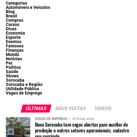
Categorias
Automóveis e Veículos
Blog
Brasil
Compras
Cursos
Dicas
Economia
Esporte
Eventos
Famosos
Finanças
Mundo
Notícias
Pet
Política
Saúde
Shows
Sorocaba
Sorocaba e Região
Utilidade Pública
Vagas de Emprego
ÚLTIMAS
MAIS VISTAS
VIDEOS
VAGAS DE EMPREGO
20 horas atrás
Dana Sorocaba tem vagas abertas para auxiliar de
produção e outros setores operacionais; cadastre
seu currículo