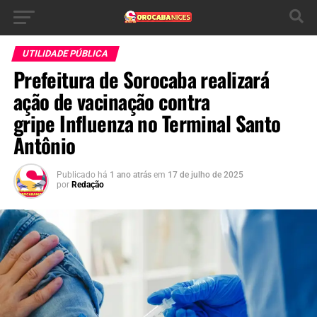
UTILIDADE PÚBLICA
Prefeitura de Sorocaba realizará
ação de vacinação contra
gripe Influenza no Terminal Santo
Antônio
Publicado há
1 ano atrás
em
17 de julho de 2025
por
Redação