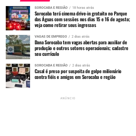
SOROCABA E REGIÃO
18 horas atrás
Sorocaba terá cinema drive-in gratuito no Parque
Uma publicação compartilhada por SorocabaniceS | Jackson Freitas (@sorocabanices)
das Águas com sessões nos dias 15 e 16 de agosto;
veja como retirar seus ingressos
Redação
VAGAS DE EMPREGO
2 dias atrás
Dana Sorocaba tem vagas abertas para auxiliar de
produção e outros setores operacionais; cadastre
See Full Bio
seu currículo
SOROCABA E REGIÃO
2 dias atrás
Casal é preso por suspeita de golpe milionário
contra fiéis e amigos em Sorocaba e região
TÓPICOS RELACIONADOS
CASA
CRIMINOSOS
FURTO
MOTO
RESIDENCIA
SOROCABA
UP NEXT
ANÚNCIO
Após denuncia de morador, Ministério Público determina
que Polícia Civil investigue vereadores que barraram CPI
da Saúde em Sorocaba
NÃO PERCA
VÍDEO: Proprietária de loja de jóias do centro de Sorocaba