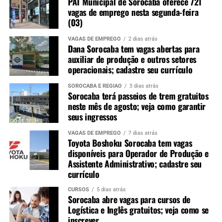
PAT Municipal de Sorocaba oferece 721
vagas de emprego nesta segunda-feira
(03)
VAGAS DE EMPREGO
2 dias atrás
Dana Sorocaba tem vagas abertas para
auxiliar de produção e outros setores
operacionais; cadastre seu currículo
SOROCABA E REGIÃO
3 dias atrás
Sorocaba terá passeios de trem gratuitos
neste mês de agosto; veja como garantir
seus ingressos
VAGAS DE EMPREGO
7 dias atrás
Toyota Boshoku Sorocaba tem vagas
disponíveis para Operador de Produção e
Assistente Administrativo; cadastre seu
currículo
CURSOS
5 dias atrás
Sorocaba abre vagas para cursos de
Logística e Inglês gratuitos; veja como se
inscrever