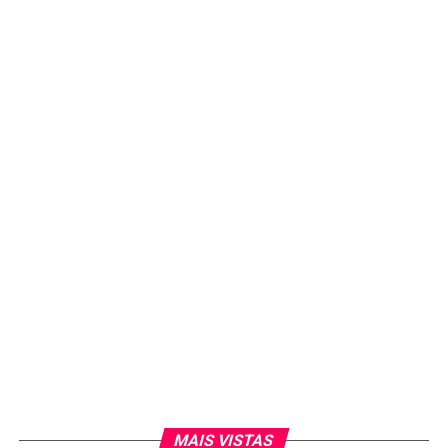
durante assalto em SP é preso no sertão da Bahia
MAIS VISTAS