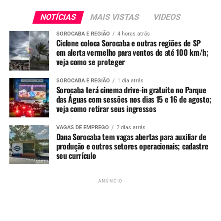
Casa do Turista
: 8h às 13h (quinta e sexta)
NOTÍCIAS
MAIS VISTAS
VIDEOS
Biblioteca Municipal
e
Biblioteca Infantil
:
SOROCABA E REGIÃO
4 horas atrás
fechadas
Ciclone coloca Sorocaba e outras regiões de SP
em alerta vermelho para ventos de até 100 km/h;
Museu Histórico Sorocabano (Zoológico)
: 11h
veja como se proteger
às 16h (ambos os dias)
SOROCABA E REGIÃO
1 dia atrás
Museu da Estrada de Ferro Sorocabana
:
Sorocaba terá cinema drive-in gratuito no Parque
fechado
das Águas com sessões nos dias 15 e 16 de agosto;
veja como retirar seus ingressos
Jardim Botânico “Irmãos Villas-Bôas”
: 9h às
17h
VAGAS DE EMPREGO
2 dias atrás
Dana Sorocaba tem vagas abertas para auxiliar de
Zoológico Municipal “Quinzinho de Barros”
:
produção e outros setores operacionais; cadastre
9h às 16h
seu currículo
Parques municipais
: 8h às 17h
ANÚNCIO
Centros Esportivos
: 8h às 18h
Serviços Urbanos