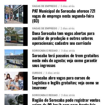
VAGAS DE EMPREGO
5 dias atrás
PAT Municipal de Sorocaba oferece 721
vagas de emprego nesta segunda-feira
(03)
VAGAS DE EMPREGO
2 dias atrás
Dana Sorocaba tem vagas abertas para
auxiliar de produção e outros setores
operacionais; cadastre seu currículo
SOROCABA E REGIÃO
3 dias atrás
Sorocaba terá passeios de trem gratuitos
neste mês de agosto; veja como garantir
seus ingressos
CURSOS
5 dias atrás
Sorocaba abre vagas para cursos de
Logística e Inglês gratuitos; veja como se
inscrever
SOROCABA E REGIÃO
3 dias atrás
Região de Sorocaba pode registrar ventos
acima de 90 km/h com nova frente fria