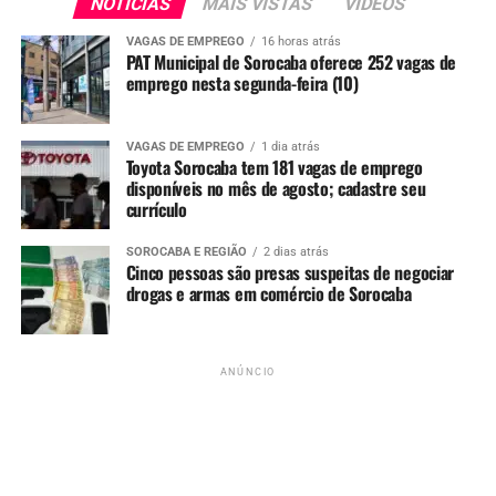
NOTÍCIAS
MAIS VISTAS
VIDEOS
Com informações da TV Sorocaba/SBT
VAGAS DE EMPREGO
16 horas atrás
PAT Municipal de Sorocaba oferece 252 vagas de
emprego nesta segunda-feira (10)
VAGAS DE EMPREGO
1 dia atrás
Redação
Toyota Sorocaba tem 181 vagas de emprego
disponíveis no mês de agosto; cadastre seu
See Full Bio
currículo
SOROCABA E REGIÃO
2 dias atrás
Cinco pessoas são presas suspeitas de negociar
drogas e armas em comércio de Sorocaba
TÓPICOS RELACIONADOS
BAHIA
ESCRAVIDÃO
OBRA
SOROCABA
TRABALHADORES
ANÚNCIO
UP NEXT
Ministério Público abre inquérito sobre pedágios no
perímetro urbano de Sorocaba
NÃO PERCA
GCM aposentado morre após troca de tiro com polícia em