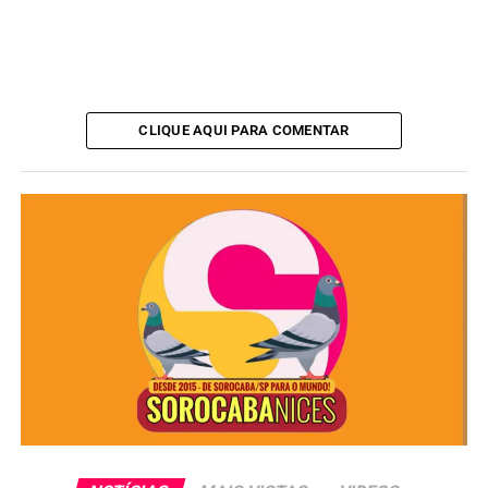
CLIQUE AQUI PARA COMENTAR
A
Polícia Civil
esteve no local e acompanhou a
ocorrência. Após o resgate, os trabalhadores devem ser
realocados provisoriamente para hotéis e pousadas da
região, enquanto as medidas legais são adotadas.
A construtora responsável pela obra foi procurada, mas
não respondeu aos questionamentos até a publicação
desta reportagem.