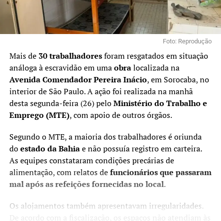
Foto: Reprodução
Mais de
30 trabalhadores
foram resgatados em situação
análoga à escravidão em uma
obra
localizada na
Avenida Comendador Pereira Inácio
, em Sorocaba, no
interior de São Paulo. A ação foi realizada na manhã
desta segunda-feira (26) pelo
Ministério do Trabalho e
Emprego (MTE)
, com apoio de outros órgãos.
Segundo o MTE, a maioria dos trabalhadores é oriunda
do
estado da Bahia
e não possuía registro em carteira.
As equipes constataram condições precárias de
alimentação, com relatos de
funcionários que passaram
mal após as refeições fornecidas no local
.
Os alojamentos também apresentavam irregularidades.
De acordo com a fiscalização, os espaços não atendiam às