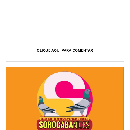
CLIQUE AQUI PARA COMENTAR
Todos os passeios percorrem trecho histórico da antiga
Estrada de Ferro Elétrica Votorantim (EFEV), com partida
da Estação Dr. Paula Souza (Rua Dr. Paula Souza, 420 –
Centro) até a Fábrica Santa Maria, na Vila Hortência,
totalizando cerca de 1,5 km.
Os passeios dos dias 9 e 16 de agosto incluem visita
monitorada ao Museu da Tecelagem, com apoio do