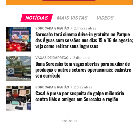
Instituto Cleusa Prado de Desenvolvimento Social e do
Correia Supermercados.
NOTÍCIAS
MAIS VISTAS
VIDEOS
SOROCABA E REGIÃO
23 horas atrás
Sorocaba terá cinema drive-in gratuito no Parque
das Águas com sessões nos dias 15 e 16 de agosto;
veja como retirar seus ingressos
Redação
VAGAS DE EMPREGO
2 dias atrás
Dana Sorocaba tem vagas abertas para auxiliar de
produção e outros setores operacionais; cadastre
See Full Bio
seu currículo
SOROCABA E REGIÃO
2 dias atrás
Casal é preso por suspeita de golpe milionário
contra fiéis e amigos em Sorocaba e região
TÓPICOS RELACIONADOS
ANIVERSÁRIO
PASSEIO DE TREM
SOROCABA
SOROCABANICES
TREM
UP NEXT
ANÚNCIO
VÍDEO: Câmera de segurança flagra momento em que
homem é executado a tiros na Av. Nogueira Padilha, em
Sorocaba