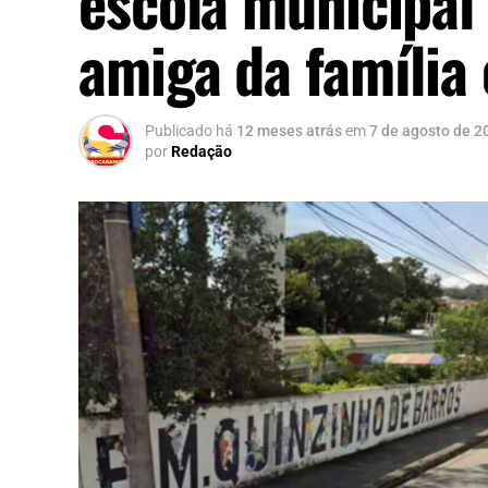
escola municipal
amiga da família
Publicado há
12 meses atrás
em
7 de agosto de 2
por
Redação