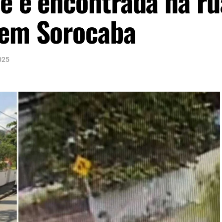
 e é encontrada na ru
 em Sorocaba
025