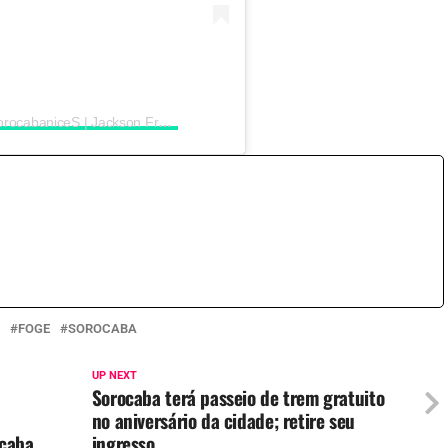
Uma publicação compartilhada por SorocabaniceS | Jackson Freitas (@sorocabanices)
FOGE
SOROCABA
UP NEXT
Sorocaba terá passeio de trem gratuito
no aniversário da cidade; retire seu
ocaba
ingresso