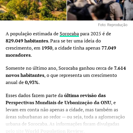
Foto: Reprodução
A população estimada de
Sorocaba
para 2025 é de
829.049 habitantes
. Para se ter uma ideia do
crescimento, em
1950
, a cidade tinha apenas
77.049
moradores
.
Somente no último ano, Sorocaba ganhou cerca de
7.614
novos habitantes
, o que representa um crescimento
anual de
0,93%
.
Esses dados fazem parte da
última revisão das
Perspectivas Mundiais de Urbanização da ONU
, e
levam em conta não apenas a cidade, mas também as
áreas suburbanas ao redor — ou seja, toda a aglomeração
urbana de Sorocaba. As informações foram divulgadas
pelo site
World Population Review
.