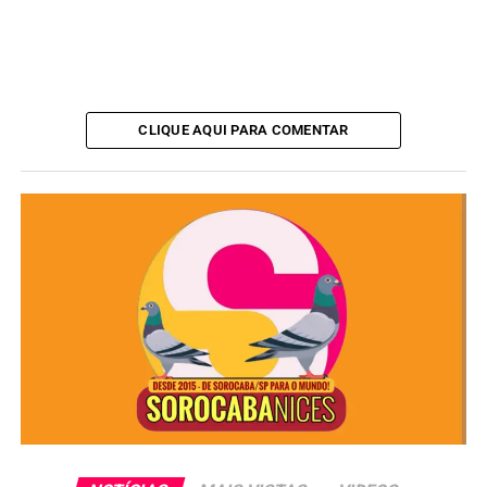
CLIQUE AQUI PARA COMENTAR
As três cidades mais populosas do estado em 2022 eram:
Campinas
– 1.138.309 habitantes
São Paulo (capital)
– 11.451.245 habitantes
Guarulhos
– 1.291.784 habitantes
ANÚNCIO