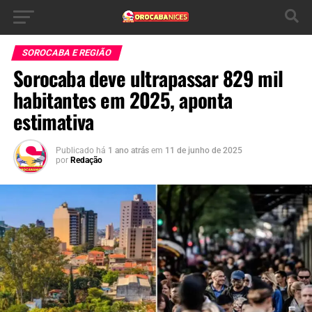
SOROCABA E REGIÃO
Sorocaba deve ultrapassar 829 mil
habitantes em 2025, aponta
estimativa
Publicado há
1 ano atrás
em
11 de junho de 2025
por
Redação