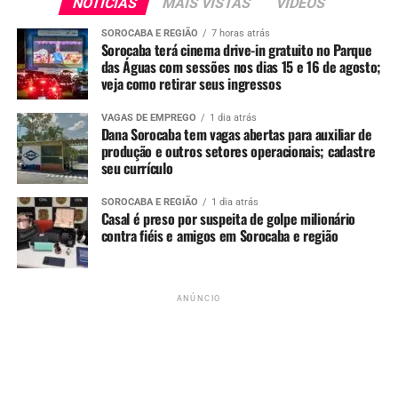
NOTÍCIAS
MAIS VISTAS
VIDEOS
SOROCABA E REGIÃO
7 horas atrás
Sorocaba terá cinema drive-in gratuito no Parque
das Águas com sessões nos dias 15 e 16 de agosto;
veja como retirar seus ingressos
VAGAS DE EMPREGO
1 dia atrás
Dana Sorocaba tem vagas abertas para auxiliar de
produção e outros setores operacionais; cadastre
seu currículo
SOROCABA E REGIÃO
1 dia atrás
Casal é preso por suspeita de golpe milionário
contra fiéis e amigos em Sorocaba e região
Para mais noticias, acompanhe o
Portal Sorocabanices.
ANÚNCIO
Redação
See Full Bio