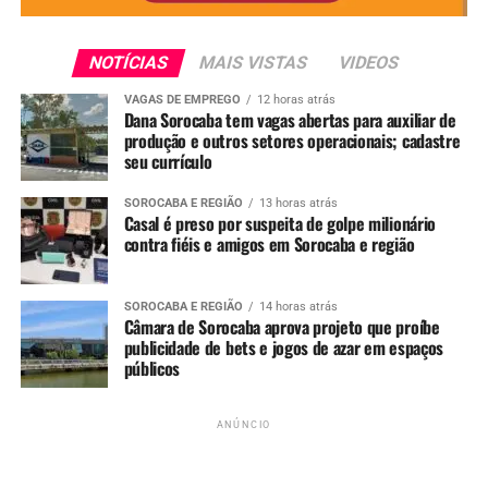
NOTÍCIAS
MAIS VISTAS
VIDEOS
VAGAS DE EMPREGO
12 horas atrás
Dana Sorocaba tem vagas abertas para auxiliar de
produção e outros setores operacionais; cadastre
seu currículo
SOROCABA E REGIÃO
13 horas atrás
Casal é preso por suspeita de golpe milionário
contra fiéis e amigos em Sorocaba e região
SOROCABA E REGIÃO
14 horas atrás
Câmara de Sorocaba aprova projeto que proíbe
publicidade de bets e jogos de azar em espaços
públicos
“
Vamos entregar o melhor produto final aos
sorocabanos, que seguem a tradição de frequentar a
região central da cidade, especialmente no mês de
ANÚNCIO
dezembro. Isso tornará o ambiente, inclusive, mais
bonito, agradável e seguro, combinando com todas as