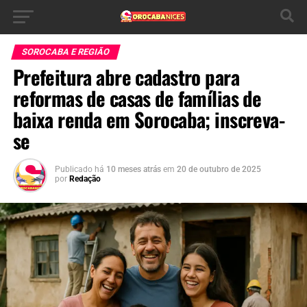
SOROCABA E REGIÃO
Prefeitura abre cadastro para
reformas de casas de famílias de
baixa renda em Sorocaba; inscreva-
se
Publicado há
10 meses atrás
em
20 de outubro de 2025
por
Redação