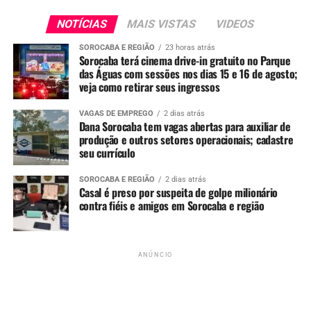
arquitetos e assistentes sociais
, além de toda a
mão de
obra e materiais custeados pela Prefeitura
por meio
NOTÍCIAS
MAIS VISTAS
VIDEOS
de empresa contratada via licitação pública.
SOROCABA E REGIÃO
23 horas atrás
Sorocaba terá cinema drive-in gratuito no Parque
Atualmente, o programa
Casa Linda Sorocaba
já está em
das Águas com sessões nos dias 15 e 16 de agosto;
veja como retirar seus ingressos
andamento nos bairros
Retiro São João, Mineirão e
Itapemirim
, atendendo
85 famílias
com renda de até
VAGAS DE EMPREGO
2 dias atrás
seis salários mínimos.
Dana Sorocaba tem vagas abertas para auxiliar de
produção e outros setores operacionais; cadastre
Mais informações podem ser obtidas de segunda a sexta-
seu currículo
feira, das 9h às 16h, pelo telefone
(15) 3218-6118
, pelo
SOROCABA E REGIÃO
2 dias atrás
e-mail
casalinda@sorocaba.sp.gov.br
.
Casal é preso por suspeita de golpe milionário
contra fiéis e amigos em Sorocaba e região
Cadastro disponível a partir de 20 de outubro no
site oficial
clicando AQUI.
ANÚNCIO
ANÚNCIO