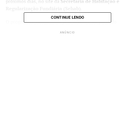
próximos dias, no site da
Secretaria de Habitação e
Regularização Fundiária (Sehab)
.
CONTINUE LENDO
O programa é coordenado pela
Sehab
e faz parte do
“Casa Digna Sorocaba”
, instituído pela
Lei Municipal
ANÚNCIO
nº 12.791/2023
, que visa promover
justiça social
e
melhorar as condições de moradia
em áreas de
interesse social. As reformas abrangem desde
pintura,
instalação de azulejos e troca de janelas
, até
reparos
de telhado, parte elétrica e acessibilidade
para idosos
e pessoas com deficiência.
Cada projeto de reforma será definido pela Sehab em
conjunto com a família beneficiada, respeitando critérios
técnicos e o limite financeiro destinado a cada imóvel. O
benefício é exclusivo para
residências de uso próprio
,
não sendo permitido o uso comercial ou para locação.
ANÚNCIO