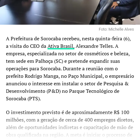
Foto: Michelle Alves
A Prefeitura de Sorocaba recebeu, nesta quinta-feira (6),
a visita do CEO da
Ativa Brasil,
Alexandre Telles. A
empresa, especializada no setor de cosméticos e beleza,
tem sede em Palhoça (SC) e pretende expandir suas
operações para Sorocaba. Durante a reunião com o
prefeito Rodrigo Manga, no Paço Municipal, o empresário
anunciou o interesse em instalar o setor de Pesquisa &
Desenvolvimento (P&D) no Parque Tecnológico de
Sorocaba (PTS).
O investimento previsto é de aproximadamente R$ 100
milhões, com a geração de cerca de 400 empregos diretos,
além de oportunidades indiretas e capacitação de mão de
obra qualificada na região. A meta é iniciar o processo de