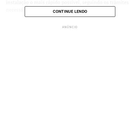
instalação o mais rápido possível, seguindo os trâmites
necessários.
CONTINUE LENDO
Participaram da reunião o presidente do PTS, Nelson
ANÚNCIO
Cancellara; o secretário de Desenvolvimento Econômico,
Bruno Santana; o secretário de Saúde, Magno Sauter; e o
secretário de Comunicação, Lucas Pedrozo.
“Queremos nos instalar em uma cidade que já é
referência no desenvolvimento industrial e aproveitar a
mão de obra local, oferecendo também treinamento para
um setor promissor da economia”, afirmou Alexandre
Telles.
ANÚNCIO