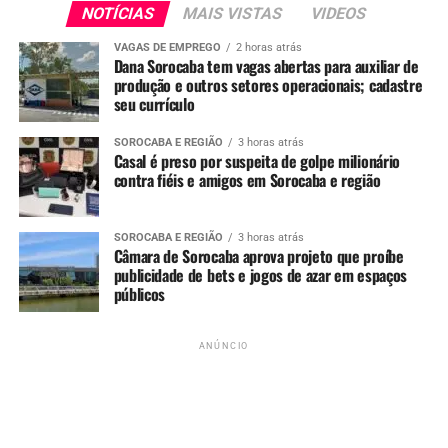
Importante:
Às vagas para Sorocaba ainda não estão
NOTÍCIAS
MAIS VISTAS
VIDEOS
abertas, mas você pode entrar em contato com o RH da
VAGAS DE EMPREGO
2 horas atrás
empresa,
CLICANDO AQUI!
Dana Sorocaba tem vagas abertas para auxiliar de
produção e outros setores operacionais; cadastre
Para mais noticias, acompanhe o
Portal Sorocabanices.
seu currículo
SOROCABA E REGIÃO
3 horas atrás
Casal é preso por suspeita de golpe milionário
ANÚNCIO
contra fiéis e amigos em Sorocaba e região
SOROCABA E REGIÃO
3 horas atrás
Câmara de Sorocaba aprova projeto que proíbe
publicidade de bets e jogos de azar em espaços
públicos
ANÚNCIO