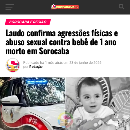
SOROCABA E REGIÃO
Laudo confirma agressões físicas e
abuso sexual contra bebê de 1 ano
morto em Sorocaba
Publicado há
1 mês atrás
em
23 de junho de 2026
por
Redação