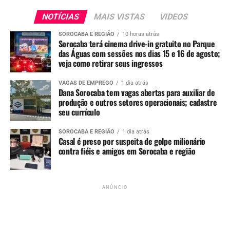
See Full Bio
NOTÍCIAS
MAIS VISTAS
VIDEOS
SOROCABA E REGIÃO
10 horas atrás
Sorocaba terá cinema drive-in gratuito no Parque
das Águas com sessões nos dias 15 e 16 de agosto;
TÓPICOS RELACIONADOS
BEBE
MIGUEL
POLICIA
veja como retirar seus ingressos
SOROCABA
VAGAS DE EMPREGO
1 dia atrás
UP NEXT
Dana Sorocaba tem vagas abertas para auxiliar de
Trem de São João terá passeios noturnos em Sorocaba a
produção e outros setores operacionais; cadastre
partir desta quarta-feira (24)
seu currículo
NÃO PERCA
SOROCABA E REGIÃO
1 dia atrás
Adolescente é detida após furto de R$ 7 mil em
Casal é preso por suspeita de golpe milionário
mercadorias de supermercado na Zona Norte de Sorocaba
contra fiéis e amigos em Sorocaba e região
ANÚNCIO