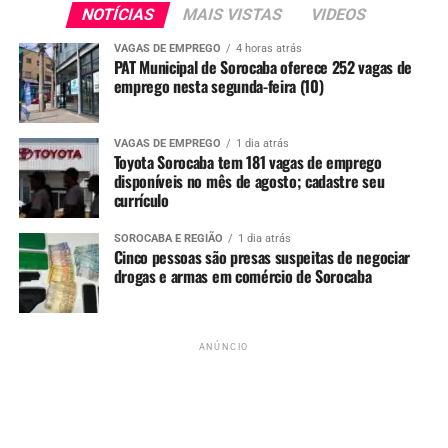
NOTÍCIAS
MAIS VISTAS
VIDEOS
VAGAS DE EMPREGO
4 horas atrás
PAT Municipal de Sorocaba oferece 252 vagas de
emprego nesta segunda-feira (10)
VAGAS DE EMPREGO
1 dia atrás
Toyota Sorocaba tem 181 vagas de emprego
disponíveis no mês de agosto; cadastre seu
currículo
SOROCABA E REGIÃO
1 dia atrás
Cinco pessoas são presas suspeitas de negociar
drogas e armas em comércio de Sorocaba
A
Caravana de Natal Coca-Cola 2025
promete
novamente emocionar moradores de toda a região,
mantendo viva a tradição dos caminhões iluminados que
ANÚNCIO
encantam crianças, famílias e apaixonados pela magia
natalina. Escolha a data da sua cidade e aproveite para
viver uma experiência inesquecível.