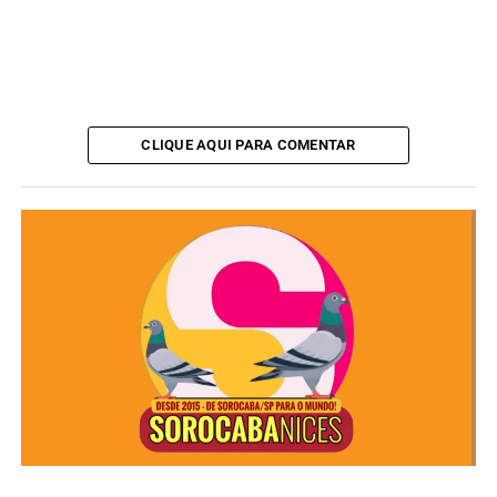
Mairinque
– 04/12
Piedade
– 06/12
Votorantim
– 08/12
Cesário Lange
– 10/12
Tatuí
– 12/12
Itapeva
– 13/12
CLIQUE AQUI PARA COMENTAR
Itararé
– 14/12
Ibiúna
– 16/12
Salto
– 19/12
São Roque
– 18/12
São Miguel Arcanjo
– 20/12
Pilar do Sul
– 20/12
ANÚNCIO