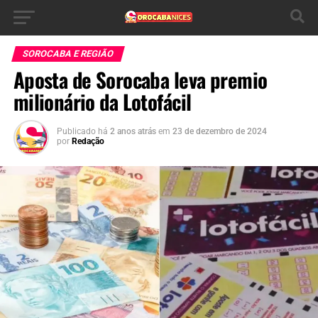
SOROCABA E REGIÃO
Aposta de Sorocaba leva premio
milionário da Lotofácil
Publicado há
2 anos atrás
em
23 de dezembro de 2024
por
Redação