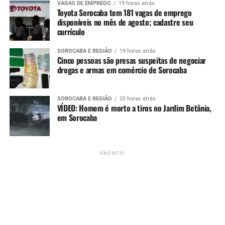
VAGAS DE EMPREGO
19 horas atrás
See Full Bio
Toyota Sorocaba tem 181 vagas de emprego
disponíveis no mês de agosto; cadastre seu
currículo
SOROCABA E REGIÃO
19 horas atrás
TÓPICOS RELACIONADOS
LOTERIAS
LOTERIAS CAIXA
Cinco pessoas são presas suspeitas de negociar
LOTOFÁCIL
MILIONÁRIO
SOROCABA
drogas e armas em comércio de Sorocaba
UP NEXT
Avião fica preso em buraco na pista do Aeroporto de
SOROCABA E REGIÃO
20 horas atrás
Sorocaba após chão ceder
VÍDEO: Homem é morto a tiros no Jardim Betânia,
em Sorocaba
NÃO PERCA
Grave acidente deixa dois mortos na Avenida Ipanema, em
Sorocaba
ANÚNCIO