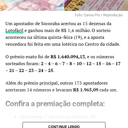
Foto: Canva Pro / Reprodução
Um apostador de Sorocaba acertou as 15 dezenas da
Lotofácil
e ganhou mais de R$ 1,6 milhão. O sorteio
aconteceu na última quinta-feira (19), e a aposta
vencedora foi feita em uma lotérica no Centro da cidade.
O prêmio exato foi de
R$ 1.640.094,13
, e os números
sorteados foram:
2 – 4 – 6 – 7 – 8 – 10 – 12 – 15 – 16 – 17
– 21 – 22 – 23 – 24 – 25
.
Além do prêmio principal, outros 175 apostadores
acertaram 14 números e levaram
R$ 1.965,09
cada um.
Confira a premiação completa:
15 acertos
: 3 apostas ganhadoras (R$
1.640.094,13 cada).
CONTINUE LENDO