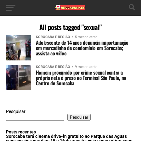
All posts tagged "sexual"
SOROCABA E REGIÃO
5 meses atrás
Adolescente de 14 anos denuncia importunação
em mercadinho de condomínio em Sorocaba;
assista ao vídeo
SOROCABA E REGIÃO
9 meses atrás
Homem procurado por crime sexual contra a
própria neta é preso no Terminal São Paulo, no
Centro de Sorocaba
Pesquisar
Pesquisar
Posts recentes
Sorocaba terá cinema drive-in gratuito no Parque das Águas
com sessões nos dias 15 e 16 de agosto; veja como retirar seus