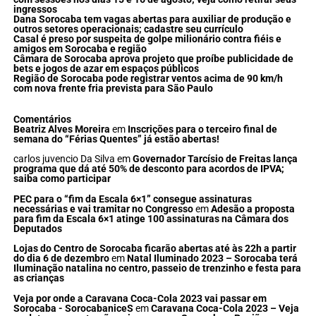
ingressos
Dana Sorocaba tem vagas abertas para auxiliar de produção e
outros setores operacionais; cadastre seu currículo
Casal é preso por suspeita de golpe milionário contra fiéis e
amigos em Sorocaba e região
Câmara de Sorocaba aprova projeto que proíbe publicidade de
bets e jogos de azar em espaços públicos
Região de Sorocaba pode registrar ventos acima de 90 km/h
com nova frente fria prevista para São Paulo
Comentários
Beatriz Alves Moreira
em
Inscrições para o terceiro final de
semana do “Férias Quentes” já estão abertas!
carlos juvencio Da Silva
em
Governador Tarcísio de Freitas lança
programa que dá até 50% de desconto para acordos de IPVA;
saiba como participar
PEC para o “fim da Escala 6×1” consegue assinaturas
necessárias e vai tramitar no Congresso
em
Adesão a proposta
para fim da Escala 6×1 atinge 100 assinaturas na Câmara dos
Deputados
Lojas do Centro de Sorocaba ficarão abertas até às 22h a partir
do dia 6 de dezembro
em
Natal Iluminado 2023 – Sorocaba terá
Iluminação natalina no centro, passeio de trenzinho e festa para
as crianças
Veja por onde a Caravana Coca-Cola 2023 vai passar em
Sorocaba - SorocabaniceS
em
Caravana Coca-Cola 2023 – Veja