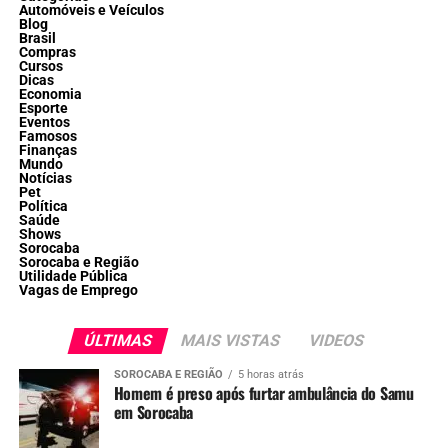
Automóveis e Veículos
Blog
Brasil
Compras
Cursos
Dicas
Economia
Esporte
Eventos
Famosos
Finanças
Mundo
Notícias
Pet
Política
Saúde
Shows
Sorocaba
Sorocaba e Região
Utilidade Pública
Vagas de Emprego
ÚLTIMAS
MAIS VISTAS
VIDEOS
SOROCABA E REGIÃO
5 horas atrás
Homem é preso após furtar ambulância do Samu
em Sorocaba