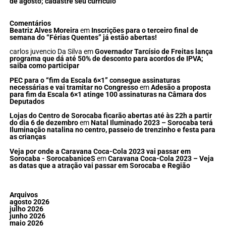
de agosto; cadastre seu currículo
Comentários
Beatriz Alves Moreira
em
Inscrições para o terceiro final de
semana do “Férias Quentes” já estão abertas!
carlos juvencio Da Silva
em
Governador Tarcísio de Freitas lança
programa que dá até 50% de desconto para acordos de IPVA;
saiba como participar
PEC para o “fim da Escala 6×1” consegue assinaturas
necessárias e vai tramitar no Congresso
em
Adesão a proposta
para fim da Escala 6×1 atinge 100 assinaturas na Câmara dos
Deputados
Lojas do Centro de Sorocaba ficarão abertas até às 22h a partir
do dia 6 de dezembro
em
Natal Iluminado 2023 – Sorocaba terá
Iluminação natalina no centro, passeio de trenzinho e festa para
as crianças
Veja por onde a Caravana Coca-Cola 2023 vai passar em
Sorocaba - SorocabaniceS
em
Caravana Coca-Cola 2023 – Veja
as datas que a atração vai passar em Sorocaba e Região
Arquivos
agosto 2026
julho 2026
junho 2026
maio 2026