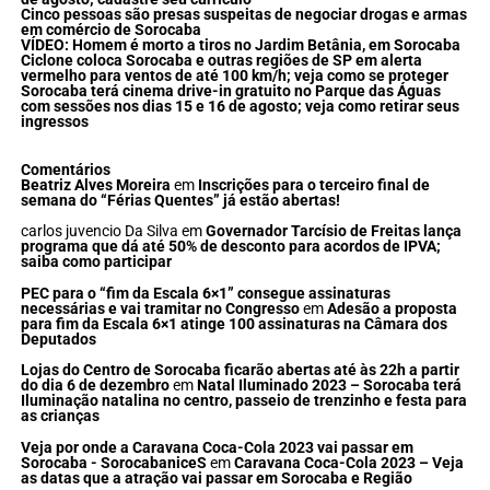
Cinco pessoas são presas suspeitas de negociar drogas e armas
em comércio de Sorocaba
VÍDEO: Homem é morto a tiros no Jardim Betânia, em Sorocaba
Ciclone coloca Sorocaba e outras regiões de SP em alerta
vermelho para ventos de até 100 km/h; veja como se proteger
Sorocaba terá cinema drive-in gratuito no Parque das Águas
com sessões nos dias 15 e 16 de agosto; veja como retirar seus
ingressos
Comentários
Beatriz Alves Moreira
em
Inscrições para o terceiro final de
semana do “Férias Quentes” já estão abertas!
carlos juvencio Da Silva
em
Governador Tarcísio de Freitas lança
programa que dá até 50% de desconto para acordos de IPVA;
saiba como participar
PEC para o “fim da Escala 6×1” consegue assinaturas
necessárias e vai tramitar no Congresso
em
Adesão a proposta
para fim da Escala 6×1 atinge 100 assinaturas na Câmara dos
Deputados
Lojas do Centro de Sorocaba ficarão abertas até às 22h a partir
do dia 6 de dezembro
em
Natal Iluminado 2023 – Sorocaba terá
Iluminação natalina no centro, passeio de trenzinho e festa para
as crianças
Veja por onde a Caravana Coca-Cola 2023 vai passar em
Sorocaba - SorocabaniceS
em
Caravana Coca-Cola 2023 – Veja
as datas que a atração vai passar em Sorocaba e Região