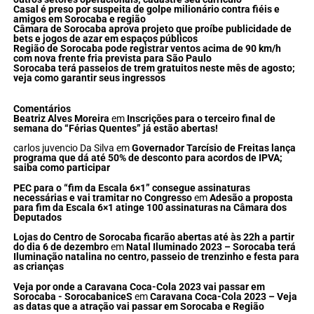
Casal é preso por suspeita de golpe milionário contra fiéis e
amigos em Sorocaba e região
Câmara de Sorocaba aprova projeto que proíbe publicidade de
bets e jogos de azar em espaços públicos
Região de Sorocaba pode registrar ventos acima de 90 km/h
com nova frente fria prevista para São Paulo
Sorocaba terá passeios de trem gratuitos neste mês de agosto;
veja como garantir seus ingressos
Comentários
Beatriz Alves Moreira
em
Inscrições para o terceiro final de
semana do “Férias Quentes” já estão abertas!
carlos juvencio Da Silva
em
Governador Tarcísio de Freitas lança
programa que dá até 50% de desconto para acordos de IPVA;
saiba como participar
PEC para o “fim da Escala 6×1” consegue assinaturas
necessárias e vai tramitar no Congresso
em
Adesão a proposta
para fim da Escala 6×1 atinge 100 assinaturas na Câmara dos
Deputados
Lojas do Centro de Sorocaba ficarão abertas até às 22h a partir
do dia 6 de dezembro
em
Natal Iluminado 2023 – Sorocaba terá
Iluminação natalina no centro, passeio de trenzinho e festa para
as crianças
Veja por onde a Caravana Coca-Cola 2023 vai passar em
Sorocaba - SorocabaniceS
em
Caravana Coca-Cola 2023 – Veja
as datas que a atração vai passar em Sorocaba e Região