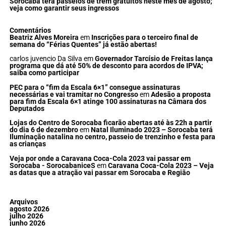
Sorocaba terá passeios de trem gratuitos neste mês de agosto;
veja como garantir seus ingressos
Comentários
Beatriz Alves Moreira
em
Inscrições para o terceiro final de
semana do “Férias Quentes” já estão abertas!
carlos juvencio Da Silva
em
Governador Tarcísio de Freitas lança
programa que dá até 50% de desconto para acordos de IPVA;
saiba como participar
PEC para o “fim da Escala 6×1” consegue assinaturas
necessárias e vai tramitar no Congresso
em
Adesão a proposta
para fim da Escala 6×1 atinge 100 assinaturas na Câmara dos
Deputados
Lojas do Centro de Sorocaba ficarão abertas até às 22h a partir
do dia 6 de dezembro
em
Natal Iluminado 2023 – Sorocaba terá
Iluminação natalina no centro, passeio de trenzinho e festa para
as crianças
Veja por onde a Caravana Coca-Cola 2023 vai passar em
Sorocaba - SorocabaniceS
em
Caravana Coca-Cola 2023 – Veja
as datas que a atração vai passar em Sorocaba e Região
Arquivos
agosto 2026
julho 2026
junho 2026