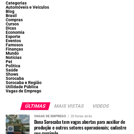
Categorias
Automóveis e Veículos
Blog
Brasil
Compras
Cursos
Dicas
Economia
Esporte
Eventos
Famosos
Finanças
Mundo
Notícias
Pet
Política
Saúde
Shows
Sorocaba
Sorocaba e Região
Utilidade Pública
Vagas de Emprego
ÚLTIMAS
MAIS VISTAS
VIDEOS
VAGAS DE EMPREGO
20 horas atrás
Dana Sorocaba tem vagas abertas para auxiliar de
produção e outros setores operacionais; cadastre
seu currículo