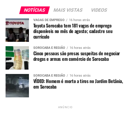
utilizando iluminação natural e arquitetura moderna.
Assim, a Prysmian Group reafirma seu compromisso com
NOTÍCIAS
MAIS VISTAS
VIDEOS
a
inovação, o desenvolvimento regional e a transição
VAGAS DE EMPREGO
16 horas atrás
energética
, mantendo Sorocaba no centro das suas
Toyota Sorocaba tem 181 vagas de emprego
disponíveis no mês de agosto; cadastre seu
operações latino-americanas.
currículo
Vagas disponíveis
SOROCABA E REGIÃO
16 horas atrás
Cinco pessoas são presas suspeitas de negociar
drogas e armas em comércio de Sorocaba
CLIQUE AQUI E VEJA COMO
CONSULTAR VAGAS E
SOROCABA E REGIÃO
16 horas atrás
VÍDEO: Homem é morto a tiros no Jardim Betânia,
CADASTRAR SEU
em Sorocaba
CURRÍCULO.
ANÚNCIO