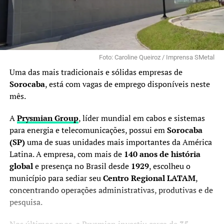
Foto: Caroline Queiroz / Imprensa SMetal
Uma das mais tradicionais e sólidas empresas de
Sorocaba
, está com vagas de emprego disponíveis neste
mês.
A
Prysmian Group
, líder mundial em cabos e sistemas
para energia e telecomunicações, possui em
Sorocaba
(SP)
uma de suas unidades mais importantes da América
Latina. A empresa, com mais de
140 anos de história
global
e presença no Brasil desde
1929
, escolheu o
município para sediar seu
Centro Regional LATAM
,
concentrando operações administrativas, produtivas e de
pesquisa.
Nos últimos anos, a Prysmian investiu cerca de
35