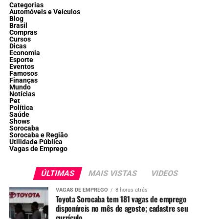
Categorias
Automóveis e Veículos
Blog
Brasil
Compras
Cursos
Dicas
Economia
Esporte
Eventos
Famosos
Finanças
Mundo
Notícias
Pet
Política
Saúde
Shows
Sorocaba
Sorocaba e Região
Utilidade Pública
Vagas de Emprego
ÚLTIMAS
MAIS VISTAS
VIDEOS
VAGAS DE EMPREGO
8 horas atrás
Toyota Sorocaba tem 181 vagas de emprego
disponíveis no mês de agosto; cadastre seu
currículo