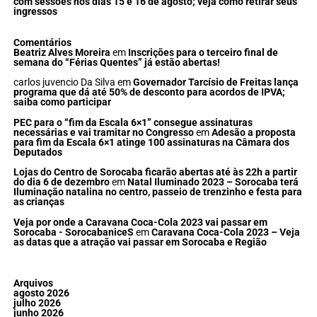
com sessões nos dias 15 e 16 de agosto; veja como retirar seus
ingressos
Comentários
Beatriz Alves Moreira
em
Inscrições para o terceiro final de
semana do “Férias Quentes” já estão abertas!
carlos juvencio Da Silva
em
Governador Tarcísio de Freitas lança
programa que dá até 50% de desconto para acordos de IPVA;
saiba como participar
PEC para o “fim da Escala 6×1” consegue assinaturas
necessárias e vai tramitar no Congresso
em
Adesão a proposta
para fim da Escala 6×1 atinge 100 assinaturas na Câmara dos
Deputados
Lojas do Centro de Sorocaba ficarão abertas até às 22h a partir
do dia 6 de dezembro
em
Natal Iluminado 2023 – Sorocaba terá
Iluminação natalina no centro, passeio de trenzinho e festa para
as crianças
Veja por onde a Caravana Coca-Cola 2023 vai passar em
Sorocaba - SorocabaniceS
em
Caravana Coca-Cola 2023 – Veja
as datas que a atração vai passar em Sorocaba e Região
Arquivos
agosto 2026
julho 2026
junho 2026