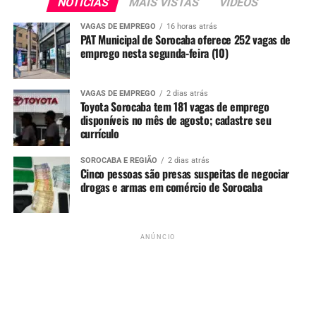
NOTÍCIAS
MAIS VISTAS
VIDEOS
VAGAS DE EMPREGO
16 horas atrás
PAT Municipal de Sorocaba oferece 252 vagas de
emprego nesta segunda-feira (10)
VAGAS DE EMPREGO
2 dias atrás
Toyota Sorocaba tem 181 vagas de emprego
disponíveis no mês de agosto; cadastre seu
currículo
SOROCABA E REGIÃO
2 dias atrás
Cinco pessoas são presas suspeitas de negociar
Documentos recomendados:
RG, CPF e carteira de
drogas e armas em comércio de Sorocaba
trabalho.
O programa faz parte dos esforços da Prefeitura para
ANÚNCIO
ampliar a inclusão social e fortalecer as políticas públicas
de geração de emprego e renda. Segundo o prefeito
Rodrigo Manga, o transporte gratuito vai facilitar o
acesso às vagas e ajudar a aquecer a economia local.