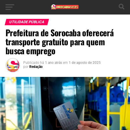
UTILIDADE PÚBLICA
Prefeitura de Sorocaba oferecerá
transporte gratuito para quem
busca emprego
Publicado há
1 ano atrás
em
1 de agosto de 2025
por
Redação