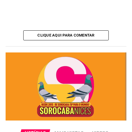
Mutirão de Emprego
, realizado mensalmente no
Parque Tecnológico de Sorocaba. A próxima edição será
no dia
26 de agosto
, e o candidato deve ter em mãos a
carta de encaminhamento do Sine
.
CLIQUE AQUI PARA COMENTAR
Endereço para solicitação:
Sine Municipal de Sorocaba
Rua Coronel Cavalheiros, 353 – Centro
Atendimento: segunda a sexta-feira, das 8h às 16h
ANÚNCIO