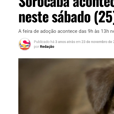
Sorocaba aconte
neste sábado (25
A feira de adoção acontece das 9h às 13h n
Publicado há
3 anos atrás
em
23 de novembro de 
por
Redação