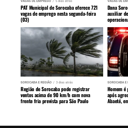
VAGAS DE EMPREGO
5 dias atrás
VAGAS DE E
PAT Municipal de Sorocaba oferece 721
Dana Soro
vagas de emprego nesta segunda-feira
auxiliar d
(03)
operaciona
SOROCABA E REGIÃO
3 dias atrás
SOROCABA E 
Região de Sorocaba pode registrar
Homem é p
ventos acima de 90 km/h com nova
após agre
frente fria prevista para São Paulo
Abaeté, e