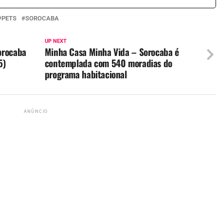
PETS
SOROCABA
UP NEXT
orocaba
Minha Casa Minha Vida – Sorocaba é
5)
contemplada com 540 moradias do
programa habitacional
ANÚNCIO