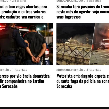
MPREGO
2 dias atrás
SOROCABA E REGIÃO
3 dias atrás
caba tem vagas abertas para
Sorocaba terá passeios de trem
e produção e outros setores
neste mês de agosto; veja como
is; cadastre seu currículo
seus ingressos
REGIÃO
5 dias atrás
SOROCABA E REGIÃO
4 dias atrás
reso por violência doméstica
Motorista embriagado capota c
dir companheira no Jardim
durante fuga da polícia na zon
m Sorocaba
Sorocaba