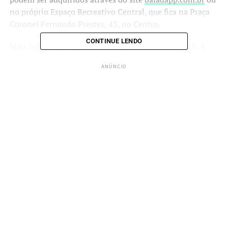
no próprio Espaço Recreativo Central, que fica na Praça
Coronel Fernando Prestes, 43, no Centro.
CONTINUE LENDO
Mais informações pelo WhatsApp (15) 9 9826-7418. A
classificação etária é 18 anos.
ANÚNCIO
ANÚNCIO