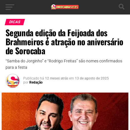
DICAS
Segunda edição da Feijoada dos
Brahmeiros é atração no aniversário
de Sorocaba
“Samba do Jorginho” e “Rodrigo Freitas” são nomes confirmados
para a festa
Publicado há
12 meses atrás
em
13 de agosto de 2025
por
Redação