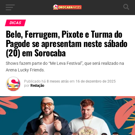
DICAS
Belo, Ferrugem, Pixote e Turma do
Pagode se apresentam neste sábado
(20) em Sorocaba
Shows fazem parte do “Me Leva Festival”, que será realizado na
Arena Lucky Friends.
Publicado há
8 meses atrás
em
16 de dezembro de 2025
por
Redação