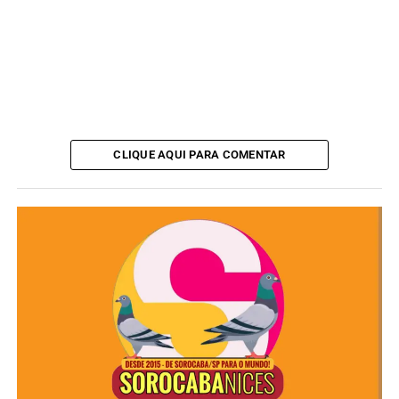
CLIQUE AQUI PARA COMENTAR
Serviço:
Me Leva Festival – Belo + Ferrugem + Pixote + Turma do
Pagode
Dia 20 de dezembro, sábado, a partir das 16h
Local: Arena Lucky Friends – Rua Antônio Aparecido