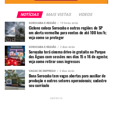
Ferraz, 956 – Parque Santa Isabel
Ingressos: a partir de R$ 100 (pista)
Vendas:
q2ingressos.com.br
NOTÍCIAS
MAIS VISTAS
VIDEOS
Classificação etária: 18 anos
SOROCABA E REGIÃO
19 horas atrás
Mais informações:
instagram.com/meleva.sorocaba
Ciclone coloca Sorocaba e outras regiões de SP
em alerta vermelho para ventos de até 100 km/h;
veja como se proteger
SOROCABA E REGIÃO
2 dias atrás
Sorocaba terá cinema drive-in gratuito no Parque
das Águas com sessões nos dias 15 e 16 de agosto;
veja como retirar seus ingressos
VAGAS DE EMPREGO
3 dias atrás
Dana Sorocaba tem vagas abertas para auxiliar de
produção e outros setores operacionais; cadastre
seu currículo
ANÚNCIO