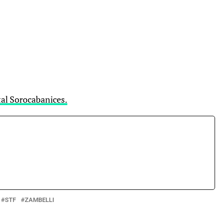
tal Sorocabanices.
STF
ZAMBELLI