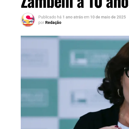
Zambelli a 10 ano
Publicado há
1 ano atrás
em
10 de maio de 2025
por
Redação