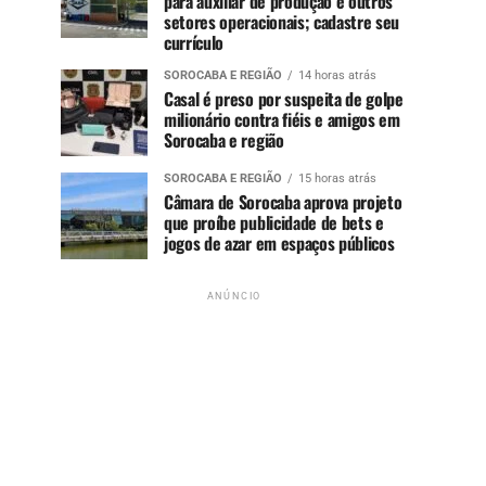
para auxiliar de produção e outros
setores operacionais; cadastre seu
currículo
SOROCABA E REGIÃO
14 horas atrás
Casal é preso por suspeita de golpe
milionário contra fiéis e amigos em
Sorocaba e região
SOROCABA E REGIÃO
15 horas atrás
Câmara de Sorocaba aprova projeto
que proíbe publicidade de bets e
jogos de azar em espaços públicos
ANÚNCIO