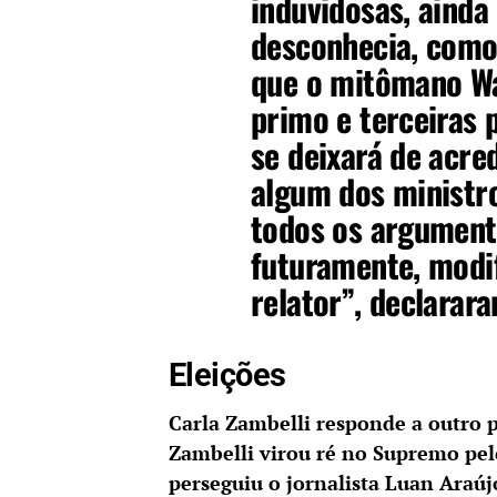
induvidosas, ainda
desconhecia, como,
que o mitômano Wal
primo e terceiras 
se deixará de acred
algum dos ministro
todos os argumento
futuramente, modi
relator”, declarar
Eleições
Carla Zambelli responde a outro 
Zambelli virou ré no Supremo pel
perseguiu o jornalista Luan Araúj