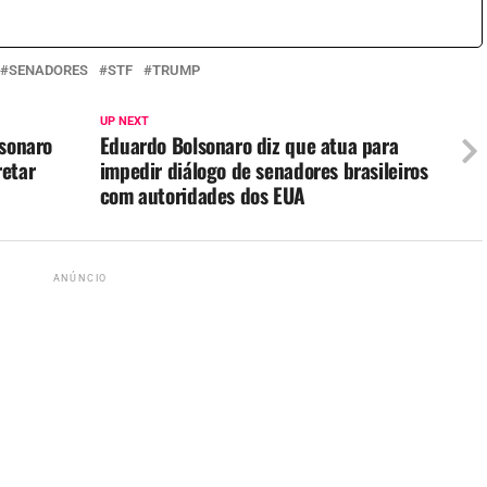
SENADORES
STF
TRUMP
UP NEXT
lsonaro
Eduardo Bolsonaro diz que atua para
retar
impedir diálogo de senadores brasileiros
com autoridades dos EUA
ANÚNCIO