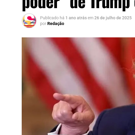
poder” de Trump 
Publicado há
1 ano atrás
em
26 de julho de 2025
por
Redação