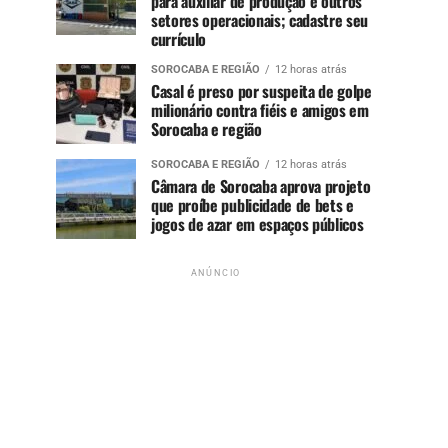
para auxiliar de produção e outros
setores operacionais; cadastre seu
currículo
SOROCABA E REGIÃO
12 horas atrás
Casal é preso por suspeita de golpe
milionário contra fiéis e amigos em
Sorocaba e região
SOROCABA E REGIÃO
12 horas atrás
Câmara de Sorocaba aprova projeto
que proíbe publicidade de bets e
jogos de azar em espaços públicos
ANÚNCIO