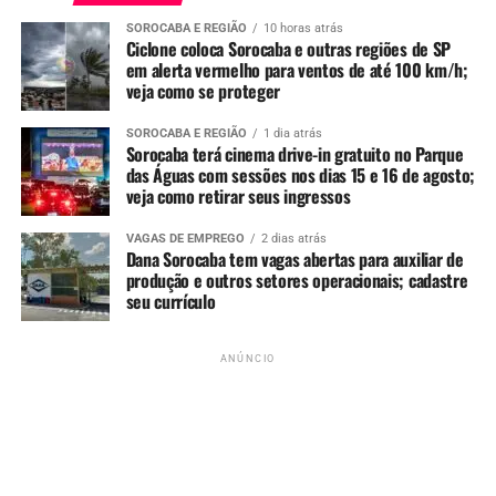
SOROCABA E REGIÃO
10 horas atrás
Ciclone coloca Sorocaba e outras regiões de SP
em alerta vermelho para ventos de até 100 km/h;
TÓPICOS RELACIONADOS
CHURRASCO
ESCOLAS
MANGA
veja como se proteger
UP NEXT
Sorocaba firma parceria com El Salvador para evitar
SOROCABA E REGIÃO
1 dia atrás
Sorocaba terá cinema drive-in gratuito no Parque
taxações dos EUA
das Águas com sessões nos dias 15 e 16 de agosto;
veja como retirar seus ingressos
NÃO PERCA
Homem é preso em Sorocaba por descumprir medida
protetiva que o proibia de se aproximar da própria mãe
VAGAS DE EMPREGO
2 dias atrás
Dana Sorocaba tem vagas abertas para auxiliar de
produção e outros setores operacionais; cadastre
seu currículo
ANÚNCIO