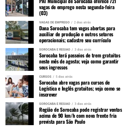
PAT Municipal de Sorocaba oferece 721
vagas de emprego nesta segunda-feira
(03)
VAGAS DE EMPREGO
2 dias atrás
Dana Sorocaba tem vagas abertas para
auxiliar de produção e outros setores
operacionais; cadastre seu currículo
SOROCABA E REGIÃO
3 dias atrás
Sorocaba terá passeios de trem gratuitos
neste mês de agosto; veja como garantir
seus ingressos
CURSOS
5 dias atrás
Sorocaba abre vagas para cursos de
Logística e Inglês gratuitos; veja como se
inscrever
SOROCABA E REGIÃO
3 dias atrás
Região de Sorocaba pode registrar ventos
acima de 90 km/h com nova frente fria
prevista para São Paulo