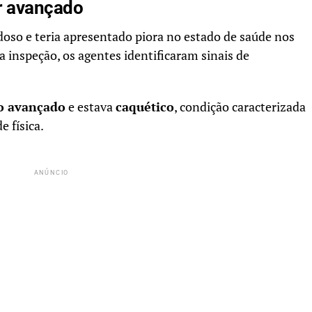
r avançado
doso e teria apresentado piora no estado de saúde nos
a inspeção, os agentes identificaram sinais de
o avançado
e estava
caquético
, condição caracterizada
e física.
ANÚNCIO