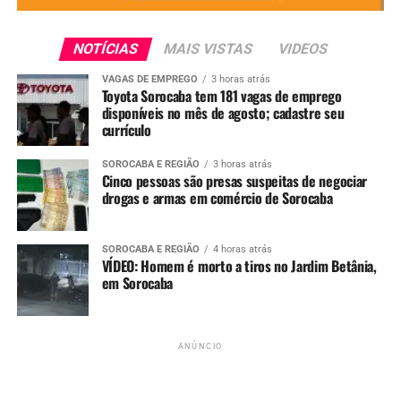
NOTÍCIAS
MAIS VISTAS
VIDEOS
Redação
VAGAS DE EMPREGO
3 horas atrás
Toyota Sorocaba tem 181 vagas de emprego
See Full Bio
disponíveis no mês de agosto; cadastre seu
currículo
SOROCABA E REGIÃO
3 horas atrás
Cinco pessoas são presas suspeitas de negociar
TÓPICOS RELACIONADOS
ACIDENTE
MORTE
MTE
OBRA
drogas e armas em comércio de Sorocaba
SOROCABA
UP NEXT
SOROCABA E REGIÃO
4 horas atrás
GCM prende mulher grávida por tráfico de drogas perto de
VÍDEO: Homem é morto a tiros no Jardim Betânia,
escola na região do Éden, em Sorocaba
em Sorocaba
NÃO PERCA
GCM de Sorocaba apreende quase 5 mil porções de drogas
em tambor no Jardim Carandá
ANÚNCIO