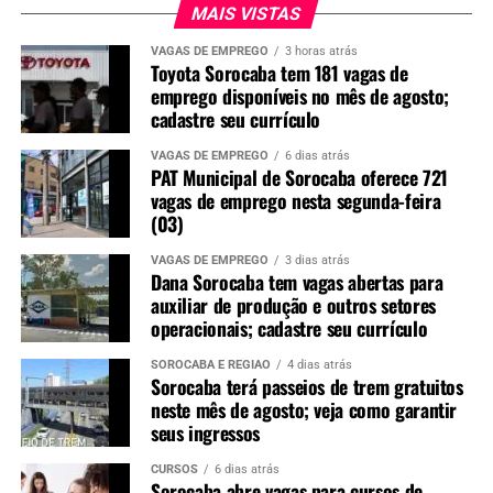
MAIS VISTAS
VAGAS DE EMPREGO
3 horas atrás
Toyota Sorocaba tem 181 vagas de
emprego disponíveis no mês de agosto;
cadastre seu currículo
VAGAS DE EMPREGO
6 dias atrás
PAT Municipal de Sorocaba oferece 721
vagas de emprego nesta segunda-feira
(03)
VAGAS DE EMPREGO
3 dias atrás
Dana Sorocaba tem vagas abertas para
auxiliar de produção e outros setores
operacionais; cadastre seu currículo
SOROCABA E REGIÃO
4 dias atrás
Sorocaba terá passeios de trem gratuitos
neste mês de agosto; veja como garantir
seus ingressos
CURSOS
6 dias atrás
Sorocaba abre vagas para cursos de