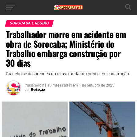
SOROCABA E REGIÃO
Trabalhador morre em acidente em
obra de Sorocaba; Ministério do
Trabalho embarga construção por
30 dias
Guincho se desprendeu do oitavo andar do prédio em construção.
Publicado há
10 meses atrás
em
1 de outubro de 2025
por
Redação