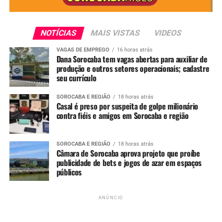
disponíveis e se candidatar!
NOTÍCIAS
MAIS VISTAS
VIDEOS
VAGAS DE EMPREGO
16 horas atrás
Dana Sorocaba tem vagas abertas para auxiliar de
produção e outros setores operacionais; cadastre
seu currículo
SOROCABA E REGIÃO
18 horas atrás
Redação
Casal é preso por suspeita de golpe milionário
contra fiéis e amigos em Sorocaba e região
See Full Bio
SOROCABA E REGIÃO
18 horas atrás
Câmara de Sorocaba aprova projeto que proíbe
publicidade de bets e jogos de azar em espaços
públicos
TÓPICOS RELACIONADOS
COROLLA
INDAIATUBA
SOROCABA
TOYOTA
ANÚNCIO
UP NEXT
Lula volta a Sorocaba para entrega de unidades
odontológicas móveis