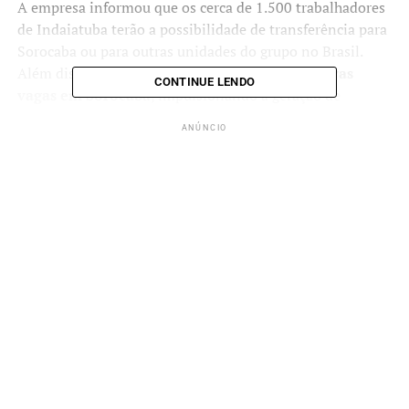
A empresa informou que os cerca de 1.500 trabalhadores
de Indaiatuba terão a possibilidade de transferência para
Sorocaba ou para outras unidades do grupo no Brasil.
Além disso, há expectativa para a
criação de novas
CONTINUE LENDO
vagas em Sorocaba
, impulsionando a geração de
empregos na região.
ANÚNCIO
Como cadastrar seu currículo na
Toyota Sorocaba?
A planta da Toyota em Sorocaba está com diversas
oportunidades de emprego abertas antes mesmo da
incorporação da planta de Indaiatuba. São mais de 130
vagas disponíveis para diversos cargos e setores da
empresa, de forma efetiva.
ANÚNCIO